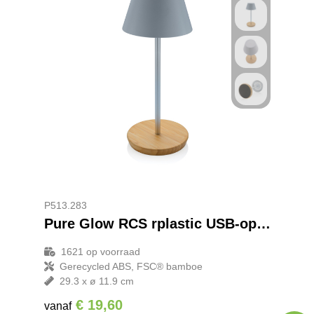
P513.283
Pure Glow RCS rplastic USB-oplaadbare tafellamp
1621
op voorraad
Gerecycled ABS, FSC® bamboe
29.3 x ø 11.9 cm
€ 19,60
vanaf