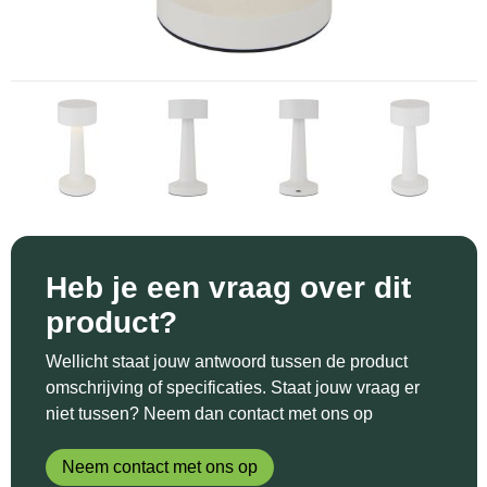
Sinterklaas
Katoenen draagtassen
Reflecterende polo's
Schoenen
Sleutelhangers en Lanyards
Kledingtassen
Reflecterende vesten
Sweaters
Snoepgoed
Koeltassen en Koelboxen
Regenkleding
T-Shirts
Spellen voor binnen en buiten
Koffers en Trolleys
Restauranttextiel
Vesten
Sport
Laptop hoezen en tassen
Schoenen
Themapakketten
Matrozentassen
Schorten en Sloven
Heb je een vraag over dit
product?
Veiligheid, Auto en Fiets
Opbergtassen
Sweaters
Wellicht staat jouw antwoord tussen de product
Vrije tijd en Strand
Opvouwbare tassen
T-Shirts
omschrijving of specificaties. Staat jouw vraag er
niet tussen? Neem dan contact met ons op
Waterflesjes
Papieren tassen
Veiligheidssignalering en Verlichting
Neem contact met ons op