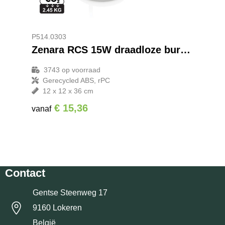
P514.0303
Zenara RCS 15W draadloze bureaulamp van gerecycled plastic
3743
op voorraad
Gerecycled ABS, rPC
12 x 12 x 36 cm
€ 15,36
vanaf
Contact
Gentse Steenweg 17
9160 Lokeren
België