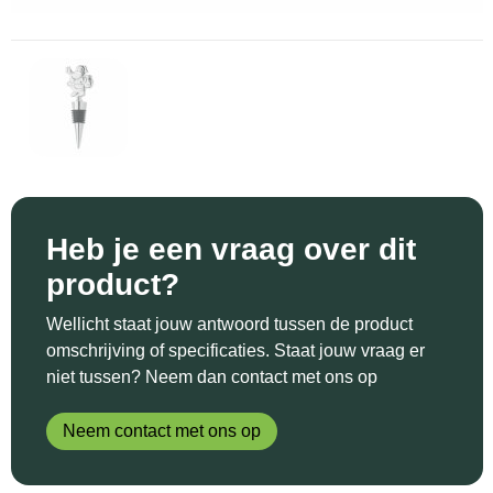
Sinterklaas
Katoenen draagtassen
Reflecterende polo's
Schoenen
Sleutelhangers en Lanyards
Kledingtassen
Reflecterende vesten
Sweaters
Snoepgoed
Koeltassen en Koelboxen
Regenkleding
T-Shirts
Spellen voor binnen en buiten
Koffers en Trolleys
Restauranttextiel
Vesten
Sport
Laptop hoezen en tassen
Schoenen
Heb je een vraag over dit
product?
Themapakketten
Matrozentassen
Schorten en Sloven
Wellicht staat jouw antwoord tussen de product
Veiligheid, Auto en Fiets
Opbergtassen
Sweaters
omschrijving of specificaties. Staat jouw vraag er
niet tussen? Neem dan contact met ons op
Vrije tijd en Strand
Opvouwbare tassen
T-Shirts
Neem contact met ons op
Waterflesjes
Papieren tassen
Veiligheidssignalering en Verlichting