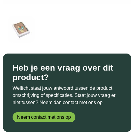
Sinterklaas
Katoenen draagtassen
Reflecterende polo's
Schoenen
Sleutelhangers en Lanyards
Kledingtassen
Reflecterende vesten
Sweaters
Snoepgoed
Koeltassen en Koelboxen
Regenkleding
T-Shirts
Spellen voor binnen en buiten
Koffers en Trolleys
Restauranttextiel
Vesten
Sport
Laptop hoezen en tassen
Schoenen
Heb je een vraag over dit
product?
Themapakketten
Matrozentassen
Schorten en Sloven
Wellicht staat jouw antwoord tussen de product
Veiligheid, Auto en Fiets
Opbergtassen
Sweaters
omschrijving of specificaties. Staat jouw vraag er
niet tussen? Neem dan contact met ons op
Vrije tijd en Strand
Opvouwbare tassen
T-Shirts
Neem contact met ons op
Waterflesjes
Papieren tassen
Veiligheidssignalering en Verlichting