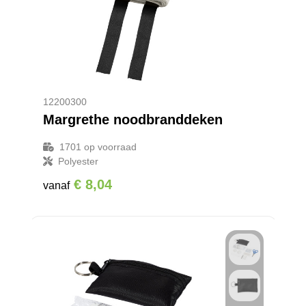
12200300
Margrethe noodbranddeken
1701
op voorraad
Polyester
€ 8,04
vanaf