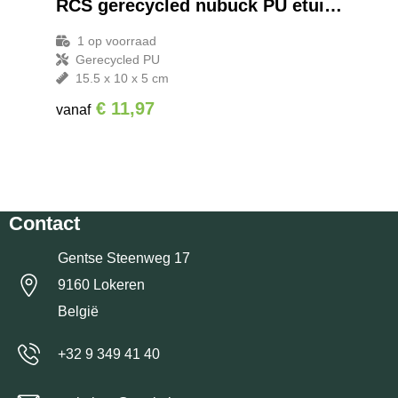
RCS gerecycled nubuck PU etui EHBO-set
1
op voorraad
Gerecycled PU
15.5 x 10 x 5 cm
€ 11,97
vanaf
Contact
Gentse Steenweg 17
9160 Lokeren
België
+32 9 349 41 40