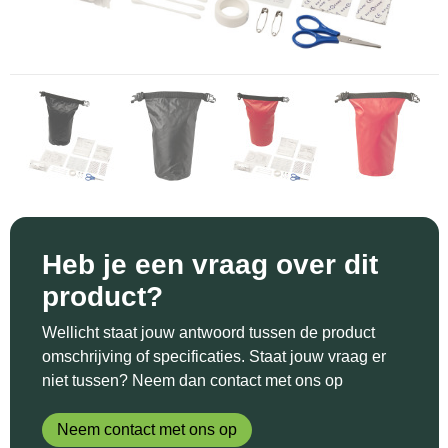
Sinterklaas
Katoenen draagtassen
Reflecterende polo's
Schoenen
Sleutelhangers en Lanyards
Kledingtassen
Reflecterende vesten
Sweaters
Snoepgoed
Koeltassen en Koelboxen
Regenkleding
T-Shirts
Spellen voor binnen en buiten
Koffers en Trolleys
Restauranttextiel
Vesten
Sport
Laptop hoezen en tassen
Schoenen
Themapakketten
Matrozentassen
Schorten en Sloven
Heb je een vraag over dit
product?
Veiligheid, Auto en Fiets
Opbergtassen
Sweaters
Wellicht staat jouw antwoord tussen de product
Vrije tijd en Strand
Opvouwbare tassen
T-Shirts
omschrijving of specificaties. Staat jouw vraag er
niet tussen? Neem dan contact met ons op
Waterflesjes
Papieren tassen
Veiligheidssignalering en Verlichting
Neem contact met ons op