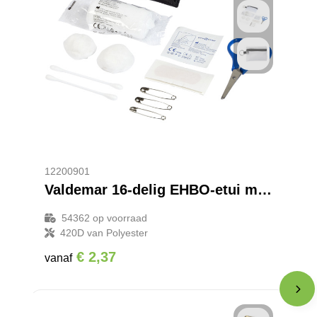
12200901
Valdemar 16-delig EHBO-etui met sleutelring
54362
op voorraad
420D van Polyester
€ 2,37
vanaf