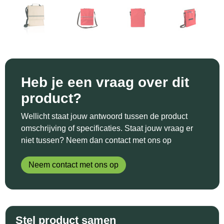
Sinterklaas
Katoenen draagtassen
Reflecterende polo's
Schoenen
Sleutelhangers en Lanyards
Kledingtassen
Reflecterende vesten
Sweaters
Snoepgoed
Koeltassen en Koelboxen
Regenkleding
T-Shirts
Spellen voor binnen en buiten
Koffers en Trolleys
Restauranttextiel
Vesten
Heb je een vraag over dit
product?
Sport
Laptop hoezen en tassen
Schoenen
Wellicht staat jouw antwoord tussen de product
Themapakketten
Matrozentassen
Schorten en Sloven
omschrijving of specificaties. Staat jouw vraag er
niet tussen? Neem dan contact met ons op
Veiligheid, Auto en Fiets
Opbergtassen
Sweaters
Neem contact met ons op
Vrije tijd en Strand
Opvouwbare tassen
T-Shirts
Waterflesjes
Papieren tassen
Veiligheidssignalering en Verlichting
Stel product samen