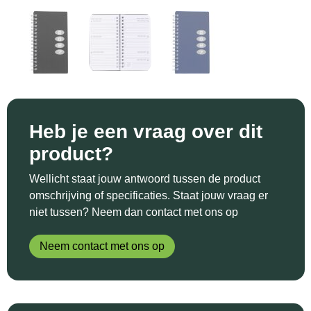
Sinterklaas
Katoenen draagtassen
Reflecterende polo's
Schoenen
Sleutelhangers en Lanyards
Kledingtassen
Reflecterende vesten
Sweaters
Snoepgoed
Koeltassen en Koelboxen
Regenkleding
T-Shirts
Spellen voor binnen en buiten
Koffers en Trolleys
Restauranttextiel
Vesten
Heb je een vraag over dit
Sport
Laptop hoezen en tassen
Schoenen
product?
Themapakketten
Matrozentassen
Schorten en Sloven
Wellicht staat jouw antwoord tussen de product
omschrijving of specificaties. Staat jouw vraag er
Veiligheid, Auto en Fiets
Opbergtassen
Sweaters
niet tussen? Neem dan contact met ons op
Vrije tijd en Strand
Opvouwbare tassen
T-Shirts
Neem contact met ons op
Waterflesjes
Papieren tassen
Veiligheidssignalering en Verlichting