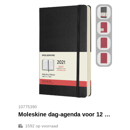
10775390
Moleskine dag-agenda voor 12 maanden met harde kaft
1592
op voorraad