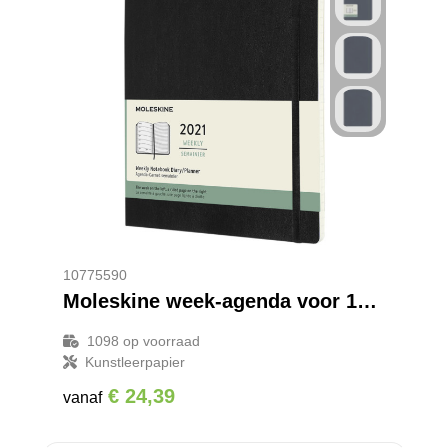
10775590
Moleskine week-agenda voor 12 maanden met zachte kaft XL
1098
op voorraad
Kunstleerpapier
€ 24,39
vanaf