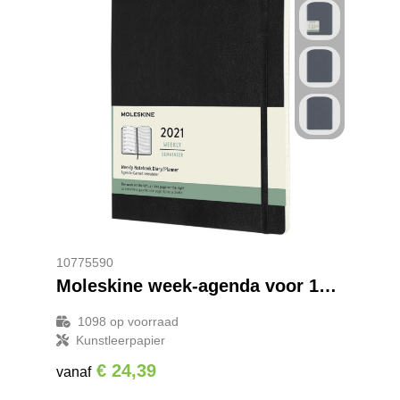
10775590
Moleskine week-agenda voor 12 maanden met zachte kaft XL
1098
op voorraad
Kunstleerpapier
€ 24,39
vanaf