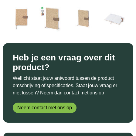
Sinterklaas
Katoenen draagtassen
Reflecterende polo's
Schoenen
Sleutelhangers en Lanyards
Kledingtassen
Reflecterende vesten
Sweaters
Snoepgoed
Koeltassen en Koelboxen
Regenkleding
T-Shirts
Spellen voor binnen en buiten
Koffers en Trolleys
Restauranttextiel
Vesten
Heb je een vraag over dit
Sport
Laptop hoezen en tassen
Schoenen
product?
Themapakketten
Matrozentassen
Schorten en Sloven
Wellicht staat jouw antwoord tussen de product
omschrijving of specificaties. Staat jouw vraag er
Veiligheid, Auto en Fiets
Opbergtassen
Sweaters
niet tussen? Neem dan contact met ons op
Vrije tijd en Strand
Opvouwbare tassen
T-Shirts
Neem contact met ons op
Waterflesjes
Papieren tassen
Veiligheidssignalering en Verlichting