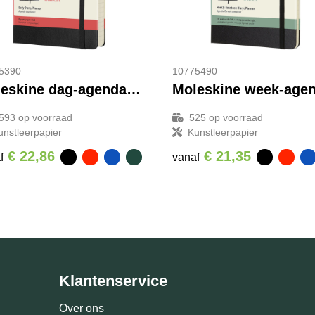
5390
10775490
Moleskine dag-agenda voor 12 maanden met harde kaft
593
op voorraad
525
op voorraad
unstleerpapier
Kunstleerpapier
€ 22,86
€ 21,35
f
vanaf
Klantenservice
Over ons