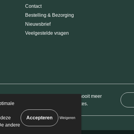
Contact
Bestelling & Bezorging
Nieuwsbrief
Veelgestelde vragen
ijf je in voor onze nieuwsbrief en mis nooit meer
ptimale
 van onze leuke aanbiedingen of updates.
 deze
Weigeren
De andere