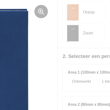
Oranje
Zwart
2. Selecteer een per
Area 1 (100mm x 100
Onbewerkt
1
Area 2 (80mm x 80mm)