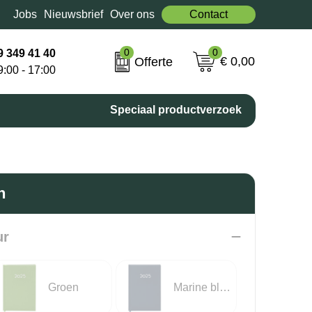
Jobs
Nieuwsbrief
Over ons
Contact
0
0
9 349 41 40
€ 0,00
Offerte
9:00 - 17:00
Speciaal productverzoek
n
ur
Groen
Marine blauw