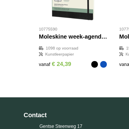
10775590
1077
Moleskine week-agenda voor 12 maanden met zachte kaft XL
1098
op voorraad
1
Kunstleerpapier
K
€ 24,39
vanaf
vana
Contact
Gentse Steenweg 17