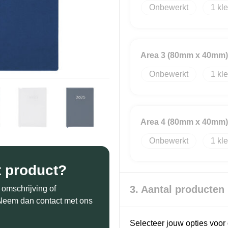
Onbewerkt
1
Area 3 (80mm x 40mm)
Onbewerkt
1
Area 4 (80mm x 40mm)
Onbewerkt
1
t product?
3. Aantal producten
 omschrijving of
? Neem dan contact met ons
Selecteer jouw opties voor 