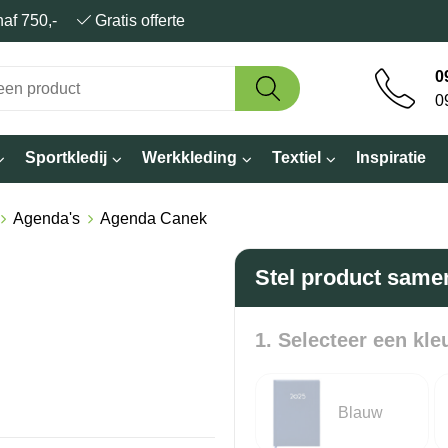
anaf 750,-
Gratis offerte
0
0
Sportkledij
Werkkleding
Textiel
Inspiratie
Agenda's
Agenda Canek
Stel product same
1. Selecteer een kle
Blauw