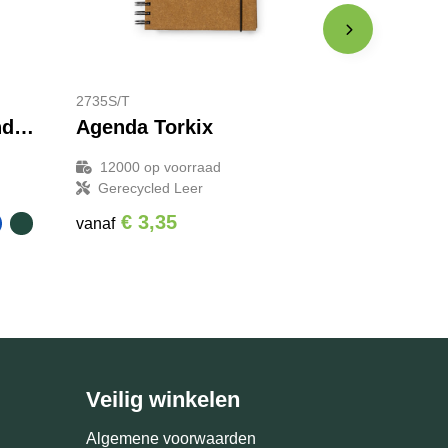
2735S/T
Moleskine week-agenda voor 12 maanden met harde kaft L
Agenda Torkix
12000
op voorraad
Gerecycled Leer
€ 3,35
vanaf
Veilig winkelen
Algemene voorwaarden