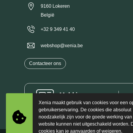
9160 Lokeren
België
+32 9 349 41 40
webshop@xenia.be
Contacteer ons
Meld je aan voor
Schr
onze nieuwsbrief
Xenia maakt gebruik van cookies voor een o
één
gebruikerservaring. De cookies die absoluut
noodzakelijk zijn voor de goede werking van
website kunnen niet uitgeschakeld worden. 
cookies kan je aanvaarden of weigeren.