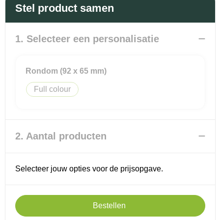
Promotietassen
Veiligheidsvesten en Veiligheidshesjes
Stel product samen
Reistassen
Vesten
1. Selecteer een personalisatie
Rugzakken
Hoofdbescherming
Rondom (92 x 65 mm)
Schoenentassen
Oog- en gelaatsbescherming
Full colour
Schoudertassen
Gehoorbescherming
Sporttassen
Ademhalingsbescherming
2. Aantal producten
Strandtassen
Selecteer jouw opties voor de prijsopgave.
Tablettassen
Toilettassen
Bestellen
Waterbestendige tassen