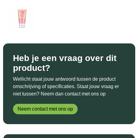
Sinterklaas
Katoenen draagtassen
Reflecterende polo's
Schoenen
Sleutelhangers en Lanyards
Kledingtassen
Reflecterende vesten
Sweaters
Snoepgoed
Koeltassen en Koelboxen
Regenkleding
T-Shirts
Spellen voor binnen en buiten
Koffers en Trolleys
Restauranttextiel
Vesten
Heb je een vraag over dit
Sport
Laptop hoezen en tassen
Schoenen
product?
Themapakketten
Matrozentassen
Schorten en Sloven
Wellicht staat jouw antwoord tussen de product
omschrijving of specificaties. Staat jouw vraag er
Veiligheid, Auto en Fiets
Opbergtassen
Sweaters
niet tussen? Neem dan contact met ons op
Vrije tijd en Strand
Opvouwbare tassen
T-Shirts
Neem contact met ons op
Waterflesjes
Papieren tassen
Veiligheidssignalering en Verlichting