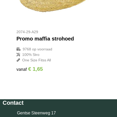
2074-29-A29
Promo maffia strohoed
9768
op voorraad
100% Stro
One Size Fitss All
€ 1,65
vanaf
Contact
Gentse Steenweg 17