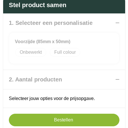
Promotietassen
Veiligheidsvesten en Veiligheidshesjes
Stel product samen
Reistassen
Vesten
1. Selecteer een personalisatie
Rugzakken
Hoofdbescherming
Voorzijde (85mm x 50mm)
Schoenentassen
Oog- en gelaatsbescherming
Onbewerkt
Full colour
Schoudertassen
Gehoorbescherming
Sporttassen
Ademhalingsbescherming
2. Aantal producten
Strandtassen
Selecteer jouw opties voor de prijsopgave.
Tablettassen
Toilettassen
Bestellen
Waterbestendige tassen