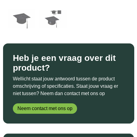
Sinterklaas
Katoenen draagtassen
Reflecterende polo's
Schoenen
Sleutelhangers en Lanyards
Kledingtassen
Reflecterende vesten
Sweaters
Snoepgoed
Koeltassen en Koelboxen
Regenkleding
T-Shirts
Spellen voor binnen en buiten
Koffers en Trolleys
Restauranttextiel
Vesten
Heb je een vraag over dit
Sport
Laptop hoezen en tassen
Schoenen
product?
Themapakketten
Matrozentassen
Schorten en Sloven
Wellicht staat jouw antwoord tussen de product
omschrijving of specificaties. Staat jouw vraag er
Veiligheid, Auto en Fiets
Opbergtassen
Sweaters
niet tussen? Neem dan contact met ons op
Vrije tijd en Strand
Opvouwbare tassen
T-Shirts
Neem contact met ons op
Waterflesjes
Papieren tassen
Veiligheidssignalering en Verlichting