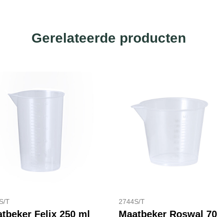
Gerelateerde producten
S/T
2744S/T
tbeker Felix 250 ml
Maatbeker Roswal 70