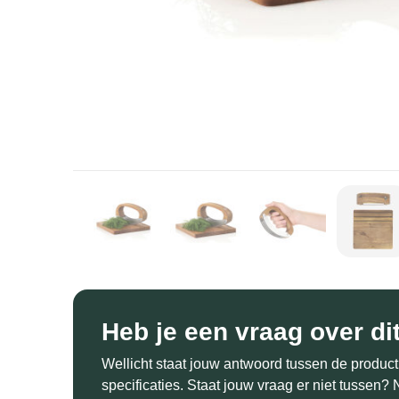
Heb je een vraag over di
Wellicht staat jouw antwoord tussen de product
specificaties. Staat jouw vraag er niet tussen