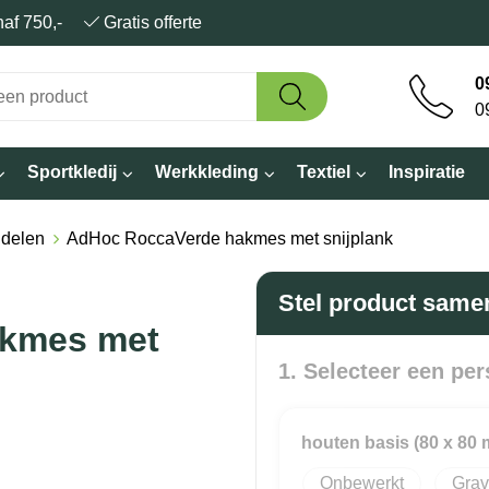
anaf 750,-
Gratis offerte
0
0
Sportkledij
Werkkleding
Textiel
Inspiratie
delen
AdHoc RoccaVerde hakmes met snijplank
Stel product same
kmes met
1. Selecteer een per
houten basis (80 x 80
Onbewerkt
Grav