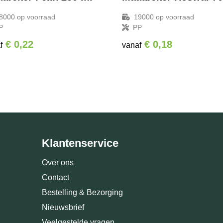
8000
op voorraad
19000
op voorraad
P
PP
€ 0,22
€ 0,18
f
vanaf
Klantenservice
Over ons
Contact
Bestelling & Bezorging
Nieuwsbrief
Veelgestelde vragen