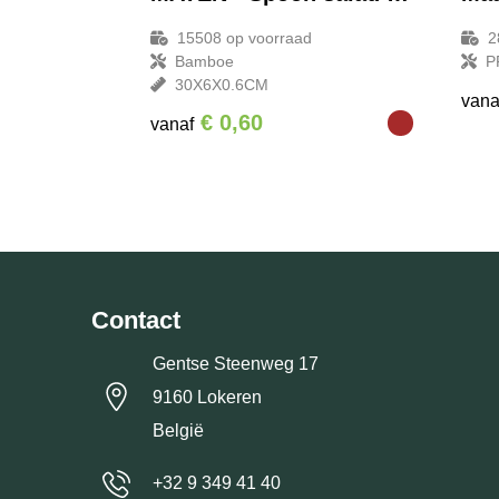
15508
op voorraad
2
Bamboe
P
30X6X0.6CM
vana
€ 0,60
vanaf
Contact
Gentse Steenweg 17
9160 Lokeren
België
+32 9 349 41 40