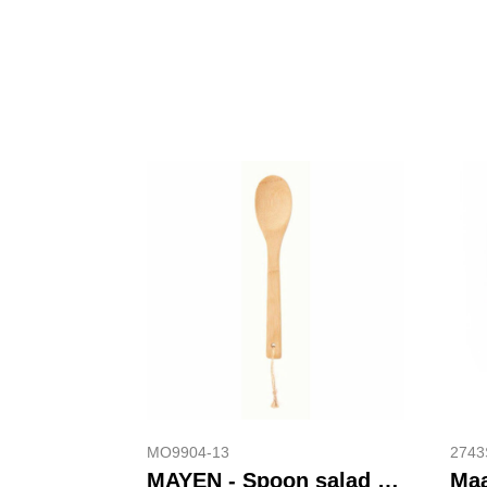
MO9904-13
2743
MAYEN - Spoon salad bamboo
Maa