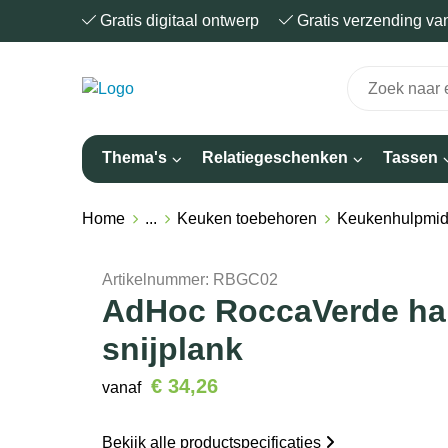
Gratis digitaal ontwerp
Gratis verzending v
Thema's
Relatiegeschenken
Tassen
Home
...
Keuken toebehoren
Keukenhulpmid
Artikelnummer:
RBGC02
AdHoc RoccaVerde ha
snijplank
€ 34,26
vanaf
Bekijk alle productspecificaties