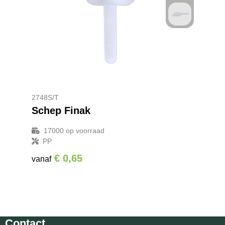
2748S/T
Schep Finak
17000
op voorraad
PP
€ 0,65
vanaf
Contact