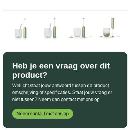
Sinterklaas
Katoenen draagtassen
Reflecterende polo's
Schoenen
Sleutelhangers en Lanyards
Kledingtassen
Reflecterende vesten
Sweaters
Snoepgoed
Koeltassen en Koelboxen
Regenkleding
T-Shirts
Spellen voor binnen en buiten
Koffers en Trolleys
Restauranttextiel
Vesten
Sport
Laptop hoezen en tassen
Schoenen
Heb je een vraag over dit
product?
Themapakketten
Matrozentassen
Schorten en Sloven
Wellicht staat jouw antwoord tussen de product
Veiligheid, Auto en Fiets
Opbergtassen
Sweaters
omschrijving of specificaties. Staat jouw vraag er
niet tussen? Neem dan contact met ons op
Vrije tijd en Strand
Opvouwbare tassen
T-Shirts
Neem contact met ons op
Waterflesjes
Papieren tassen
Veiligheidssignalering en Verlichting