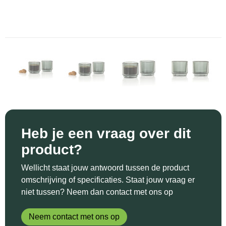
Sinterklaas
Katoenen draagtassen
Reflecterende polo's
Schoenen
Sleutelhangers en Lanyards
Kledingtassen
Reflecterende vesten
Sweaters
Snoepgoed
Koeltassen en Koelboxen
Regenkleding
T-Shirts
Spellen voor binnen en buiten
Koffers en Trolleys
Restauranttextiel
Vesten
Sport
Laptop hoezen en tassen
Schoenen
Themapakketten
Matrozentassen
Schorten en Sloven
Heb je een vraag over dit
product?
Veiligheid, Auto en Fiets
Opbergtassen
Sweaters
Wellicht staat jouw antwoord tussen de product
Vrije tijd en Strand
Opvouwbare tassen
T-Shirts
omschrijving of specificaties. Staat jouw vraag er
niet tussen? Neem dan contact met ons op
Waterflesjes
Papieren tassen
Veiligheidssignalering en Verlichting
Neem contact met ons op