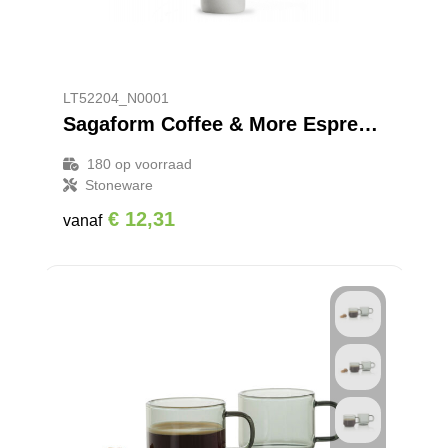
LT52204_N0001
Sagaform Coffee & More Espresso kopjes 4st. 100ml
180
op voorraad
Stoneware
€ 12,31
vanaf