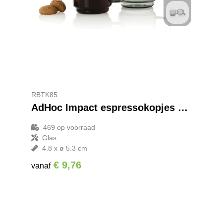
RBTK85
AdHoc Impact espressokopjes 70 ml, set van 2 stuks
469
op voorraad
Glas
4.8 x ø 5.3 cm
€ 9,76
vanaf