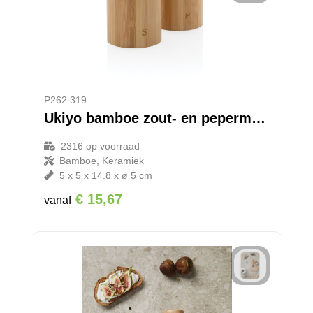
P262.319
Ukiyo bamboe zout- en pepermolenset
2316
op voorraad
Bamboe, Keramiek
5 x 5 x 14.8 x ø 5 cm
€ 15,67
vanaf