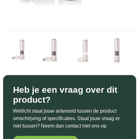
Sinterklaas
Katoenen draagtassen
Reflecterende polo's
Schoenen
Sleutelhangers en Lanyards
Kledingtassen
Reflecterende vesten
Sweaters
Snoepgoed
Koeltassen en Koelboxen
Regenkleding
T-Shirts
Spellen voor binnen en buiten
Koffers en Trolleys
Restauranttextiel
Vesten
Sport
Laptop hoezen en tassen
Schoenen
Themapakketten
Matrozentassen
Schorten en Sloven
Heb je een vraag over dit
Veiligheid, Auto en Fiets
Opbergtassen
Sweaters
product?
Vrije tijd en Strand
Opvouwbare tassen
T-Shirts
Wellicht staat jouw antwoord tussen de product
omschrijving of specificaties. Staat jouw vraag er
Waterflesjes
Papieren tassen
Veiligheidssignalering en Verlichting
niet tussen? Neem dan contact met ons op