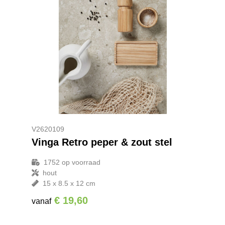
V2620109
Vinga Retro peper & zout stel
1752
op voorraad
hout
15 x 8.5 x 12 cm
€ 19,60
vanaf