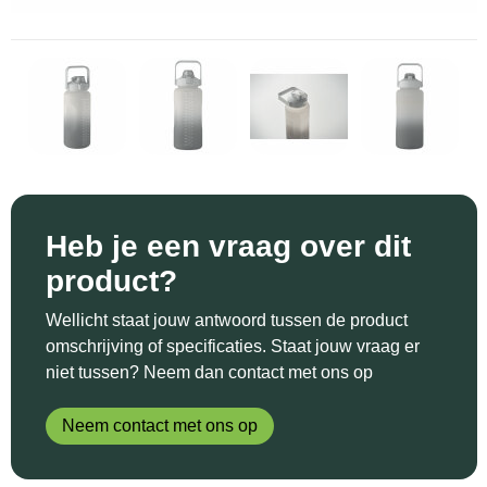
Sinterklaas
Katoenen draagtassen
Reflecterende polo's
Schoenen
Sleutelhangers en Lanyards
Kledingtassen
Reflecterende vesten
Sweaters
Snoepgoed
Koeltassen en Koelboxen
Regenkleding
T-Shirts
Spellen voor binnen en buiten
Koffers en Trolleys
Restauranttextiel
Vesten
Sport
Laptop hoezen en tassen
Schoenen
Heb je een vraag over dit
product?
Themapakketten
Matrozentassen
Schorten en Sloven
Wellicht staat jouw antwoord tussen de product
Veiligheid, Auto en Fiets
Opbergtassen
Sweaters
omschrijving of specificaties. Staat jouw vraag er
niet tussen? Neem dan contact met ons op
Vrije tijd en Strand
Opvouwbare tassen
T-Shirts
Neem contact met ons op
Waterflesjes
Papieren tassen
Veiligheidssignalering en Verlichting