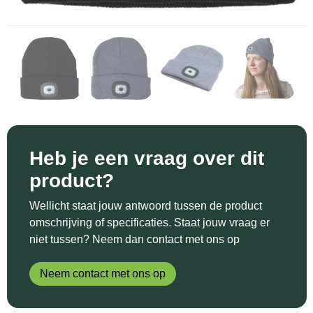
Sinterklaas
Katoenen draagtassen
Reflecterende polo's
Schoenen
Sleutelhangers en Lanyards
Kledingtassen
Reflecterende vesten
Sweaters
Snoepgoed
Koeltassen en Koelboxen
Regenkleding
T-Shirts
Spellen voor binnen en buiten
Koffers en Trolleys
Restauranttextiel
Vesten
Sport
Laptop hoezen en tassen
Schoenen
Heb je een vraag over dit
product?
Themapakketten
Matrozentassen
Schorten en Sloven
Wellicht staat jouw antwoord tussen de product
Veiligheid, Auto en Fiets
Opbergtassen
Sweaters
omschrijving of specificaties. Staat jouw vraag er
niet tussen? Neem dan contact met ons op
Vrije tijd en Strand
Opvouwbare tassen
T-Shirts
Neem contact met ons op
Waterflesjes
Papieren tassen
Veiligheidssignalering en Verlichting