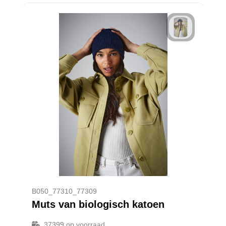
B050_77310_77309
Muts van biologisch katoen
37399
op voorraad