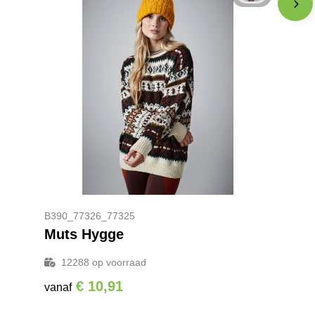
B390_77326_77325
Muts Hygge
12288
op voorraad
€ 10,91
vanaf