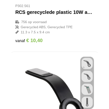
P302.561
RCS gerecyclede plastic 10W autohouder draadloos opladen
756
op voorraad
Gerecycled ABS, Gerecycled TPE
11.3 x 7.5 x 9.4 cm
€ 10,40
vanaf