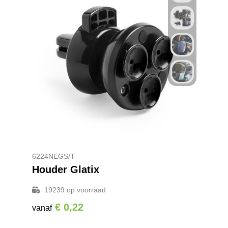
6224NEGS/T
Houder Glatix
19239
op voorraad
€ 0,22
vanaf