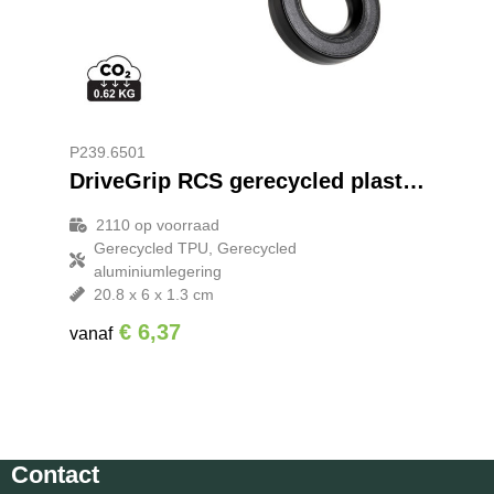
P239.6501
DriveGrip RCS gerecycled plastic magnetische auto houder
2110
op voorraad
Gerecycled TPU, Gerecycled
aluminiumlegering
20.8 x 6 x 1.3 cm
€ 6,37
vanaf
Contact