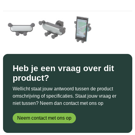
Sinterklaas
Katoenen draagtassen
Reflecterende polo's
Schoenen
Sleutelhangers en Lanyards
Kledingtassen
Reflecterende vesten
Sweaters
Snoepgoed
Koeltassen en Koelboxen
Regenkleding
T-Shirts
Spellen voor binnen en buiten
Koffers en Trolleys
Restauranttextiel
Vesten
Sport
Laptop hoezen en tassen
Schoenen
Heb je een vraag over dit
product?
Themapakketten
Matrozentassen
Schorten en Sloven
Wellicht staat jouw antwoord tussen de product
Veiligheid, Auto en Fiets
Opbergtassen
Sweaters
omschrijving of specificaties. Staat jouw vraag er
niet tussen? Neem dan contact met ons op
Vrije tijd en Strand
Opvouwbare tassen
T-Shirts
Neem contact met ons op
Waterflesjes
Papieren tassen
Veiligheidssignalering en Verlichting