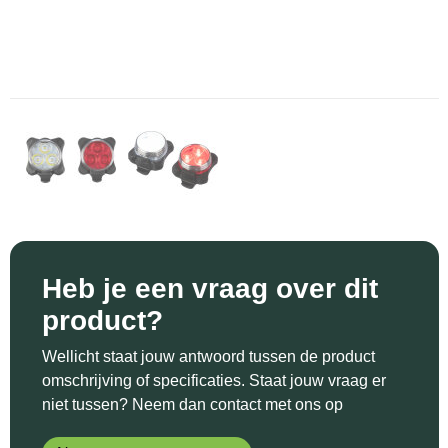
Sinterklaas
Katoenen draagtassen
Reflecterende polo's
Schoenen
Sleutelhangers en Lanyards
Kledingtassen
Reflecterende vesten
Sweaters
Snoepgoed
Koeltassen en Koelboxen
Regenkleding
T-Shirts
Spellen voor binnen en buiten
Koffers en Trolleys
Restauranttextiel
Vesten
Sport
Laptop hoezen en tassen
Schoenen
Themapakketten
Matrozentassen
Schorten en Sloven
Heb je een vraag over dit
Veiligheid, Auto en Fiets
Opbergtassen
Sweaters
product?
Vrije tijd en Strand
Opvouwbare tassen
T-Shirts
Wellicht staat jouw antwoord tussen de product
omschrijving of specificaties. Staat jouw vraag er
Waterflesjes
Papieren tassen
Veiligheidssignalering en Verlichting
niet tussen? Neem dan contact met ons op