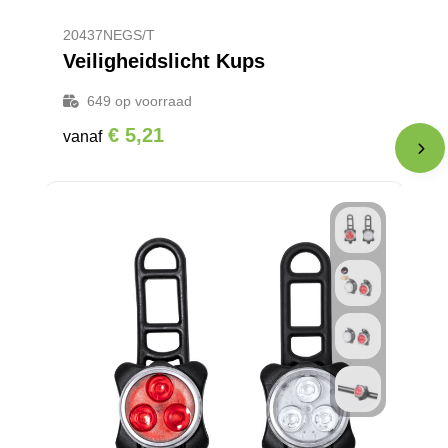
20437NEGS/T
Veiligheidslicht Kups
649
op voorraad
€ 5,21
vanaf