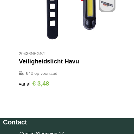
20436NEGS/T
Veiligheidslicht Havu
840
op voorraad
€ 3,48
vanaf
Contact
Gentse Steenweg 17