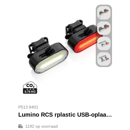
P513.8401
Lumino RCS rplastic USB-oplaadbare fietslamp set
1192
op voorraad