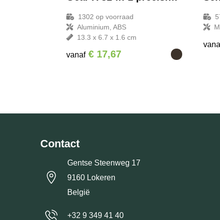
1302
op voorraad
5
Aluminium, ABS
M
13.3 x 6.7 x 1.6 cm
vana
€ 17,67
vanaf
Contact
Gentse Steenweg 17
9160 Lokeren
België
+32 9 349 41 40