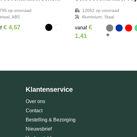
795
op voorraad
12052
op voorraad
etaal, ABS
Aluminium, Staal
€ 4,57
€
f
vanaf
1,41
Klantenservice
Over ons
Contact
Bestelling & Bezorging
Nieuwsbrief