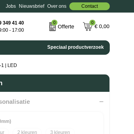
Jobs
Nieuwsbrief
Over ons
Contact
0
0
9 349 41 40
€ 0,00
Offerte
9:00 - 17:00
Speciaal productverzoek
-1 | LED
n
sonalisatie
10mm)
2
3