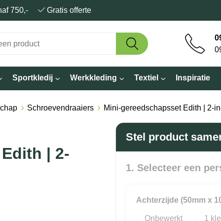
anaf 750,-
Gratis offerte
0
0
Sportkledij
Werkkleding
Textiel
Inspiratie
schap
Schroevendraaiers
Mini-gereedschapsset Edith | 2-in
Stel product same
dith | 2-
1. Selecteer een per
Achterzijde (50mm x 
Onbewerkt
1