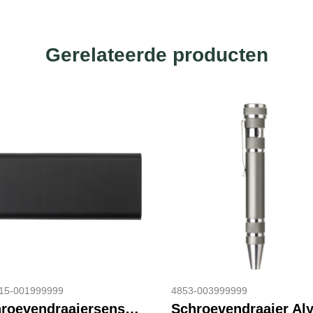
Gerelateerde producten
15-001999999
4853-003999999
Schroevendraaiersenset Arthur | 25 st | Magnetische koffer
Schroevendraaier Al