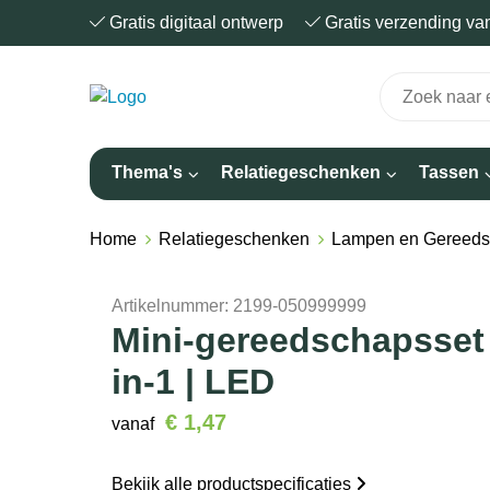
Gratis digitaal ontwerp
Gratis verzending v
Thema's
Relatiegeschenken
Tassen
Home
Relatiegeschenken
Lampen en Gereed
Artikelnummer:
2199-050999999
Mini-gereedschapsset E
in-1 | LED
€ 1,47
vanaf
Bekijk alle productspecificaties