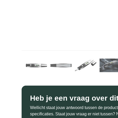
Heb je een vraag over di
Wellicht staat jouw antwoord tussen de product
specificaties. Staat jouw vraag er niet tussen