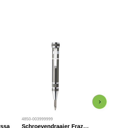
4850-003999999
yssa
Schroevendraaier Frazer | Aluminium | Met lampje