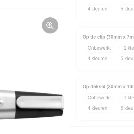
4
5
Op de clip (30mm x 7
Onbewerkt
1
4
5
Op deksel (30mm x 1
Onbewerkt
1
4
5