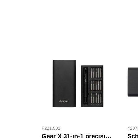
P221.531
4287
Gear X 31-in-1 precisie schroeven-draaierset