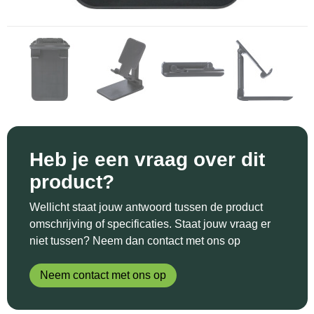
Sinterklaas
Katoenen draagtassen
Reflecterende polo's
Schoenen
Sleutelhangers en Lanyards
Kledingtassen
Reflecterende vesten
Sweaters
Snoepgoed
Koeltassen en Koelboxen
Regenkleding
T-Shirts
Spellen voor binnen en buiten
Koffers en Trolleys
Restauranttextiel
Vesten
Sport
Laptop hoezen en tassen
Schoenen
Heb je een vraag over dit
product?
Themapakketten
Matrozentassen
Schorten en Sloven
Wellicht staat jouw antwoord tussen de product
Veiligheid, Auto en Fiets
Opbergtassen
Sweaters
omschrijving of specificaties. Staat jouw vraag er
niet tussen? Neem dan contact met ons op
Vrije tijd en Strand
Opvouwbare tassen
T-Shirts
Neem contact met ons op
Waterflesjes
Papieren tassen
Veiligheidssignalering en Verlichting