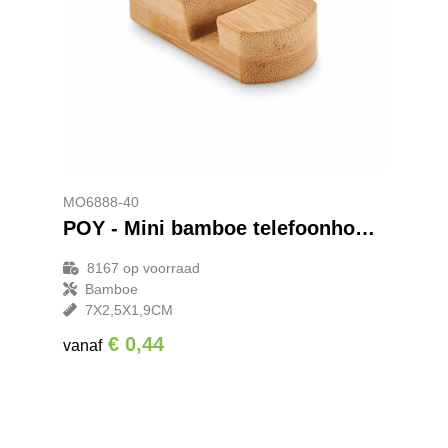
MO6888-40
POY - Mini bamboe telefoonhouder
8167
op voorraad
Bamboe
7X2,5X1,9CM
€ 0,44
vanaf