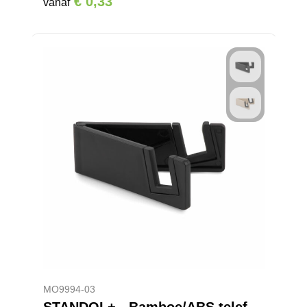
€ 0,33
vanaf
MO9994-03