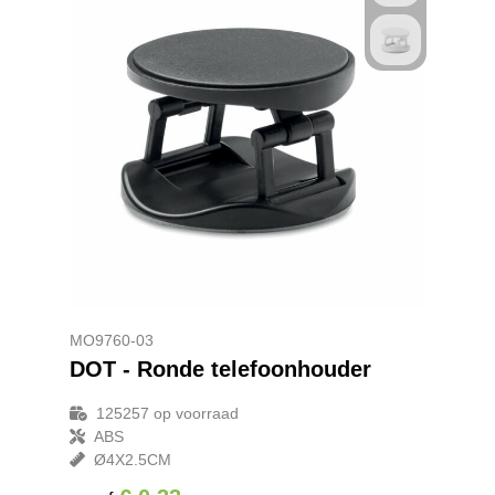
MO9760-03
DOT - Ronde telefoonhouder
125257
op voorraad
ABS
Ø4X2.5CM