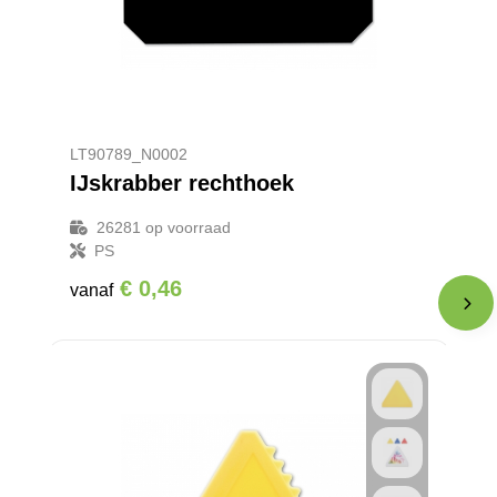
LT90789_N0002
IJskrabber rechthoek
26281
op voorraad
PS
€ 0,46
vanaf