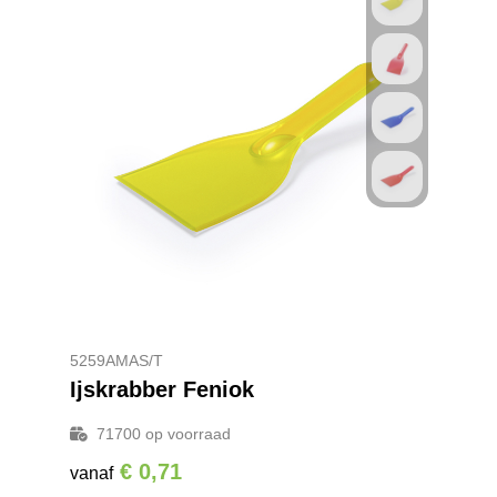
5259AMAS/T
Ijskrabber Feniok
71700
op voorraad
€ 0,71
vanaf