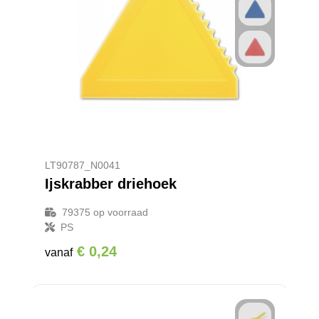
LT90787_N0041
Ijskrabber driehoek
79375
op voorraad
PS
€ 0,24
vanaf