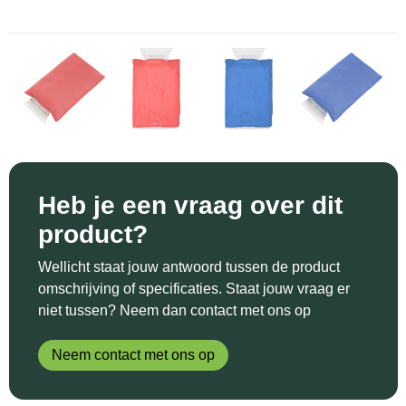
Sinterklaas
Katoenen draagtassen
Reflecterende polo's
Schoenen
Sleutelhangers en Lanyards
Kledingtassen
Reflecterende vesten
Sweaters
Snoepgoed
Koeltassen en Koelboxen
Regenkleding
T-Shirts
Spellen voor binnen en buiten
Koffers en Trolleys
Restauranttextiel
Vesten
Sport
Laptop hoezen en tassen
Schoenen
Heb je een vraag over dit
product?
Themapakketten
Matrozentassen
Schorten en Sloven
Wellicht staat jouw antwoord tussen de product
Veiligheid, Auto en Fiets
Opbergtassen
Sweaters
omschrijving of specificaties. Staat jouw vraag er
niet tussen? Neem dan contact met ons op
Vrije tijd en Strand
Opvouwbare tassen
T-Shirts
Neem contact met ons op
Waterflesjes
Papieren tassen
Veiligheidssignalering en Verlichting