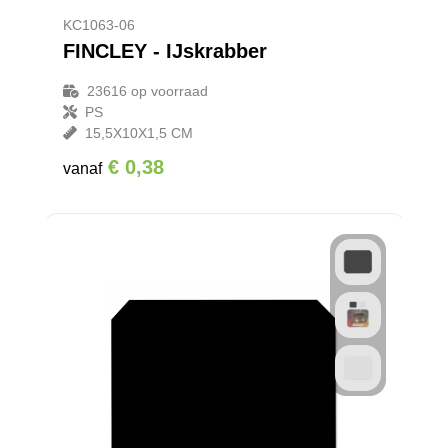
KC1063-06
FINCLEY - IJskrabber
23616
op voorraad
PS
15,5X10X1,5 CM
€ 0,38
vanaf