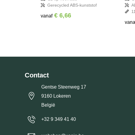
Gerecycled ABS-kunststof
A
1
€ 6,66
vanaf
vana
Contact
Gentse Steenweg 17
9160 Lokeren
België
+32 9 349 41 40