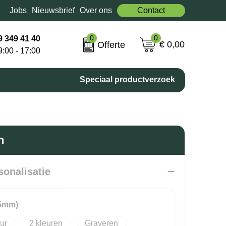
Jobs
Nieuwsbrief
Over ons
Contact
0
0
9 349 41 40
€ 0,00
Offerte
9:00 - 17:00
Speciaal productverzoek
n
sonalisatie
15mm)
2
Graveren