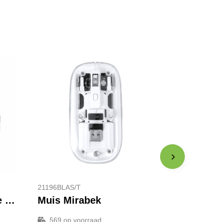
21196BLAS/T
SPEED - Autovormige draadloze muis
Muis Mirabek
569
op voorraad