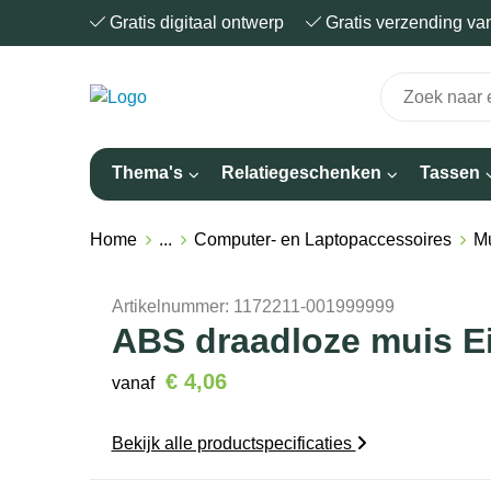
Gratis digitaal ontwerp
Gratis verzending v
Thema's
Relatiegeschenken
Tassen
Home
...
Computer- en Laptopaccessoires
M
Artikelnummer:
1172211-001999999
ABS draadloze muis E
€ 4,06
vanaf
Bekijk alle productspecificaties