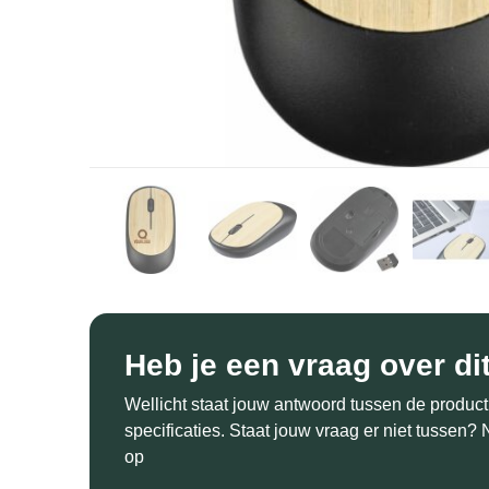
Heb je een vraag over di
Wellicht staat jouw antwoord tussen de product
specificaties. Staat jouw vraag er niet tussen
op