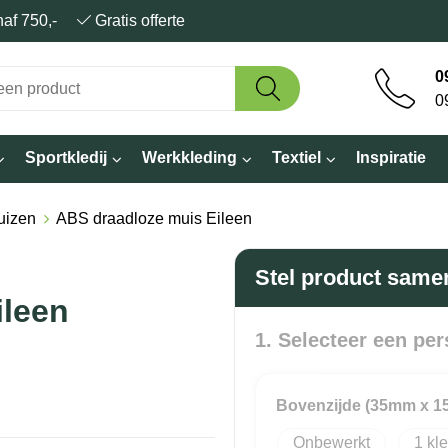
anaf 750,-
Gratis offerte
0
0
Sportkledij
Werkkleding
Textiel
Inspiratie
uizen
ABS draadloze muis Eileen
Stel product same
ileen
1. Selecteer een per
Bovenzijde (35mm x 
Onbewerkt
1