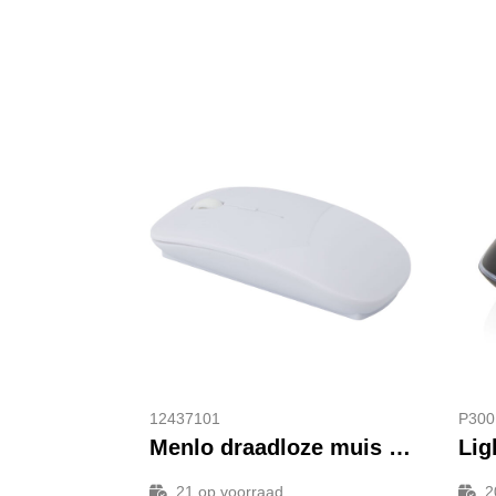
12437101
P300
Menlo draadloze muis van RCS gerecycled plastic
21
op voorraad
2