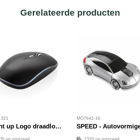
Gerelateerde producten
.321
MO7641-16
Light up Logo draadloze muis
05
op voorraad
1370
op voorraad