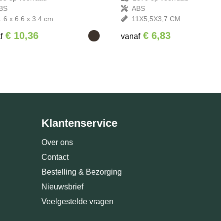
BS
ABS
1.6 x 6.6 x 3.4 cm
11X5,5X3,7 CM
€ 10,36
€ 6,83
f
vanaf
Klantenservice
Over ons
Contact
Bestelling & Bezorging
Nieuwsbrief
Veelgestelde vragen