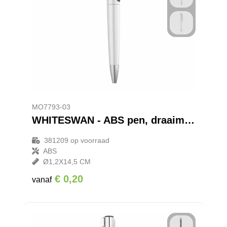
MO7793-03
WHITESWAN - ABS pen, draaimechanisme
381209
op voorraad
ABS
Ø1,2X14,5 CM
€ 0,20
vanaf