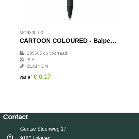
MO9830-03
CARTOON COLOURED - Balpen van papier/maïs PLA
289605
op voorraad
PLA
Ø1X14 CM
€ 0,17
vanaf
Contact
Gentse Steenweg 17
9160 Lokeren