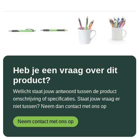
Sinterklaas
Katoenen draagtassen
Reflecterende polo's
Schoenen
Sleutelhangers en Lanyards
Kledingtassen
Reflecterende vesten
Sweaters
Snoepgoed
Koeltassen en Koelboxen
Regenkleding
T-Shirts
Spellen voor binnen en buiten
Koffers en Trolleys
Restauranttextiel
Vesten
Sport
Laptop hoezen en tassen
Schoenen
Heb je een vraag over dit
product?
Themapakketten
Matrozentassen
Schorten en Sloven
Wellicht staat jouw antwoord tussen de product
Veiligheid, Auto en Fiets
Opbergtassen
Sweaters
omschrijving of specificaties. Staat jouw vraag er
niet tussen? Neem dan contact met ons op
Vrije tijd en Strand
Opvouwbare tassen
T-Shirts
Neem contact met ons op
Waterflesjes
Papieren tassen
Veiligheidssignalering en Verlichting