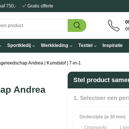
anaf 750,-
Gratis offerte
0
0
Sportkledij
Werkkleding
Textiel
Inspiratie
gereedschap Andrea | Kunststof | 7-in-1
Stel product same
hap Andrea
1. Selecteer een per
Onderzijde (⌀ 30 mm)
Onbewerkt
1