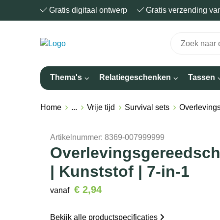
Gratis digitaal ontwerp
Gratis verzending v
Thema's
Relatiegeschenken
Tassen
Home
...
Vrije tijd
Survival sets
Overlevings
Artikelnummer:
8369-007999999
Overlevingsgereedsc
| Kunststof | 7-in-1
€ 2,94
vanaf
Bekijk alle productspecificaties