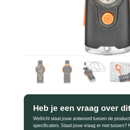
Heb je een vraag over di
Wellicht staat jouw antwoord tussen de product
specificaties. Staat jouw vraag er niet tussen