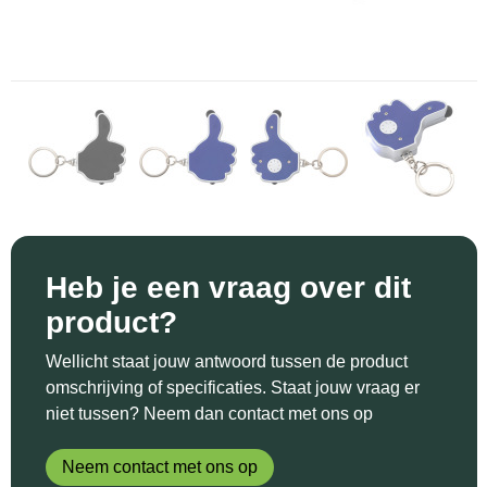
Sinterklaas
Katoenen draagtassen
Reflecterende polo's
Schoenen
Sleutelhangers en Lanyards
Kledingtassen
Reflecterende vesten
Sweaters
Snoepgoed
Koeltassen en Koelboxen
Regenkleding
T-Shirts
Spellen voor binnen en buiten
Koffers en Trolleys
Restauranttextiel
Vesten
Sport
Laptop hoezen en tassen
Schoenen
Themapakketten
Matrozentassen
Schorten en Sloven
Heb je een vraag over dit
product?
Veiligheid, Auto en Fiets
Opbergtassen
Sweaters
Wellicht staat jouw antwoord tussen de product
Vrije tijd en Strand
Opvouwbare tassen
T-Shirts
omschrijving of specificaties. Staat jouw vraag er
niet tussen? Neem dan contact met ons op
Waterflesjes
Papieren tassen
Veiligheidssignalering en Verlichting
Neem contact met ons op