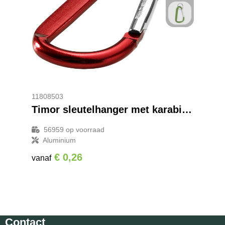
11808503
Timor sleutelhanger met karabijnhaak
56959
op voorraad
Aluminium
€ 0,26
vanaf
Contact