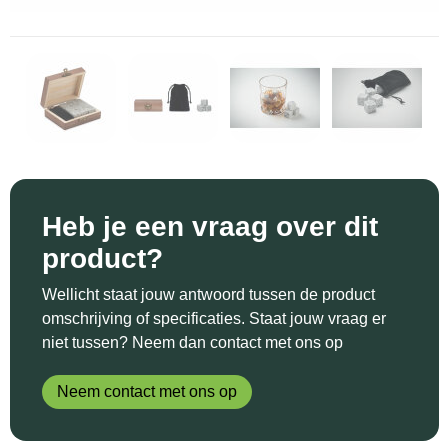
Sinterklaas
Katoenen draagtassen
Reflecterende polo's
Schoenen
Sleutelhangers en Lanyards
Kledingtassen
Reflecterende vesten
Sweaters
Snoepgoed
Koeltassen en Koelboxen
Regenkleding
T-Shirts
Spellen voor binnen en buiten
Koffers en Trolleys
Restauranttextiel
Vesten
Sport
Laptop hoezen en tassen
Schoenen
Heb je een vraag over dit
product?
Themapakketten
Matrozentassen
Schorten en Sloven
Wellicht staat jouw antwoord tussen de product
Veiligheid, Auto en Fiets
Opbergtassen
Sweaters
omschrijving of specificaties. Staat jouw vraag er
niet tussen? Neem dan contact met ons op
Vrije tijd en Strand
Opvouwbare tassen
T-Shirts
Neem contact met ons op
Waterflesjes
Papieren tassen
Veiligheidssignalering en Verlichting