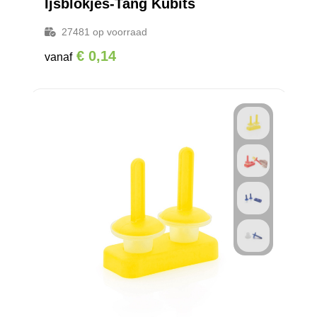
Ijsblokjes-Tang Kubits
27481
op voorraad
€ 0,14
vanaf