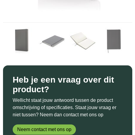
Sinterklaas
Katoenen draagtassen
Reflecterende polo's
Schoenen
Sleutelhangers en Lanyards
Kledingtassen
Reflecterende vesten
Sweaters
Snoepgoed
Koeltassen en Koelboxen
Regenkleding
T-Shirts
Spellen voor binnen en buiten
Koffers en Trolleys
Restauranttextiel
Vesten
Sport
Laptop hoezen en tassen
Schoenen
Themapakketten
Matrozentassen
Schorten en Sloven
Heb je een vraag over dit
product?
Veiligheid, Auto en Fiets
Opbergtassen
Sweaters
Wellicht staat jouw antwoord tussen de product
Vrije tijd en Strand
Opvouwbare tassen
T-Shirts
omschrijving of specificaties. Staat jouw vraag er
niet tussen? Neem dan contact met ons op
Waterflesjes
Papieren tassen
Veiligheidssignalering en Verlichting
Neem contact met ons op