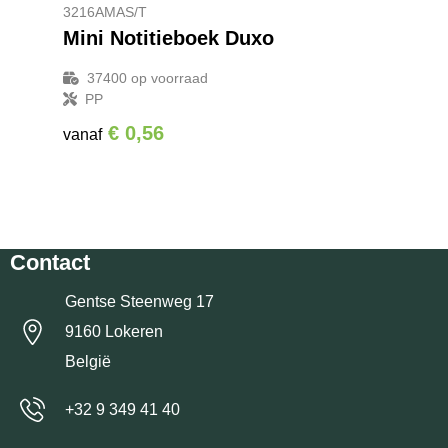
3216AMAS/T
Mini Notitieboek Duxo
37400
op voorraad
PP
€ 0,56
vanaf
Contact
Gentse Steenweg 17
9160 Lokeren
België
+32 9 349 41 40