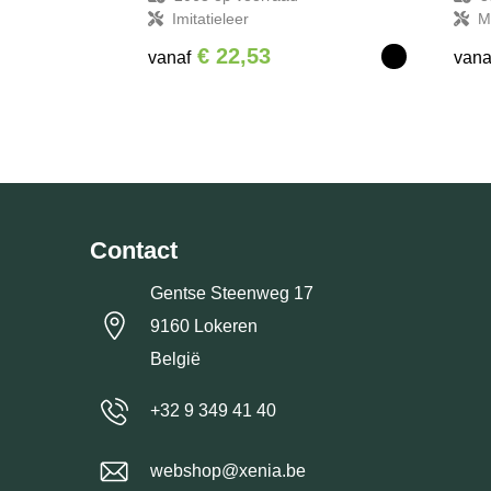
Imitatieleer
M
€ 22,53
vanaf
vana
Contact
Gentse Steenweg 17
9160 Lokeren
België
+32 9 349 41 40
webshop@xenia.be