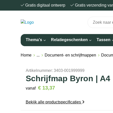
Gratis digitaal ontwerp
Gratis verzending v
Thema's
Relatiegeschenken
Tassen
Home
...
Document- en schrijfmappen
Docum
Artikelnummer:
3403-001999999
Schrijfmap Byron | A4 |
€ 13,37
vanaf
Bekijk alle productspecificaties