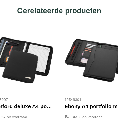
Gerelateerde producten
5007
19549301
Stanford deluxe A4 portfolio met ritssluiting
987
op voorraad
14315
op voorraad