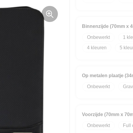
Binnenzijde (70mm x 
Onbewerkt
1
4
5
Op metalen plaatje (
Onbewerkt
Grav
Voorzijde (70mm x 70
Onbewerkt
Full 