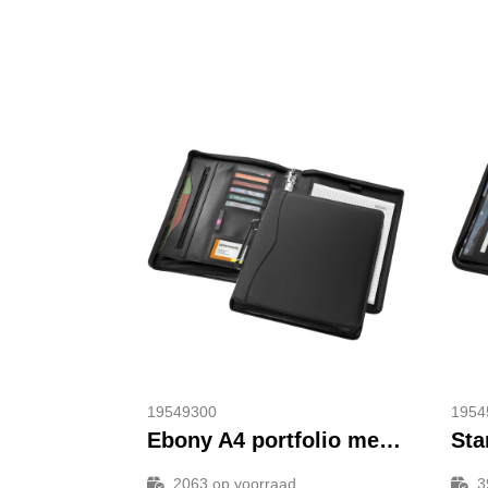
19549300
1954
Ebony A4 portfolio met aktentas
2063
op voorraad
3