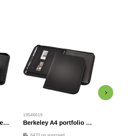
19546619
Ebony A4 portfolio met ritssluiting
Berkeley A4 portfolio met ritssluiting
6470
op voorraad