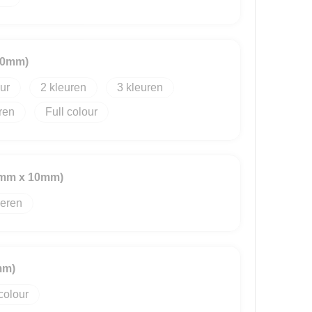
40mm)
2
3
Full colour
34mm x 10mm)
eren
mm)
colour