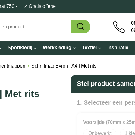
anaf 750,-
Gratis offerte
0
0
Sportkledij
Werkkleding
Textiel
Inspiratie
entmappen
Schrijfmap Byron | A4 | Met rits
Stel product same
 Met rits
1. Selecteer een per
Voorzijde (70mm x 25
Onbewerkt
1