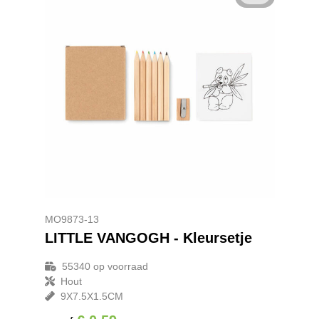
MO9873-13
LITTLE VANGOGH - Kleursetje
55340
op voorraad
Hout
9X7.5X1.5CM