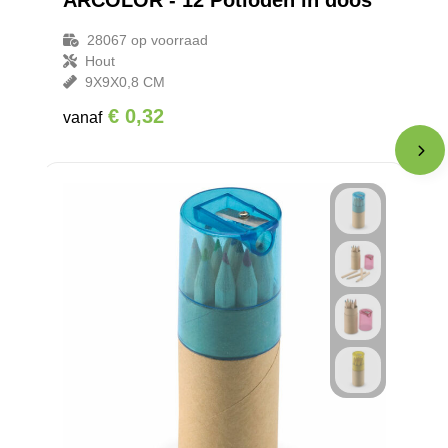
ARCOLOR - 12 Potloden in doos
28067
op voorraad
Hout
9X9X0,8 CM
€ 0,32
vanaf