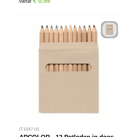
€ 0,59
vanaf
IT1047-01