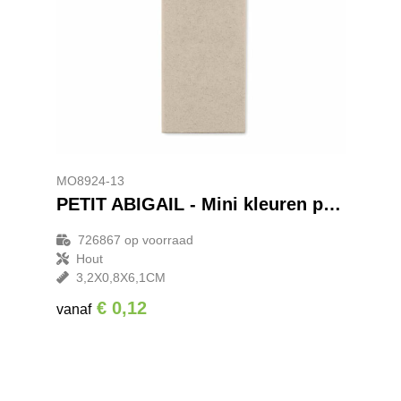
MO8924-13
PETIT ABIGAIL - Mini kleuren potloodjes
726867
op voorraad
Hout
3,2X0,8X6,1CM
€ 0,12
vanaf