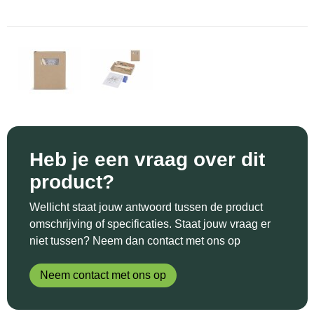
Sinterklaas
Katoenen draagtassen
Reflecterende polo's
Schoenen
Sleutelhangers en Lanyards
Kledingtassen
Reflecterende vesten
Sweaters
Snoepgoed
Koeltassen en Koelboxen
Regenkleding
T-Shirts
Spellen voor binnen en buiten
Koffers en Trolleys
Restauranttextiel
Vesten
Sport
Laptop hoezen en tassen
Schoenen
Heb je een vraag over dit
product?
Themapakketten
Matrozentassen
Schorten en Sloven
Wellicht staat jouw antwoord tussen de product
Veiligheid, Auto en Fiets
Opbergtassen
Sweaters
omschrijving of specificaties. Staat jouw vraag er
niet tussen? Neem dan contact met ons op
Vrije tijd en Strand
Opvouwbare tassen
T-Shirts
Neem contact met ons op
Waterflesjes
Papieren tassen
Veiligheidssignalering en Verlichting