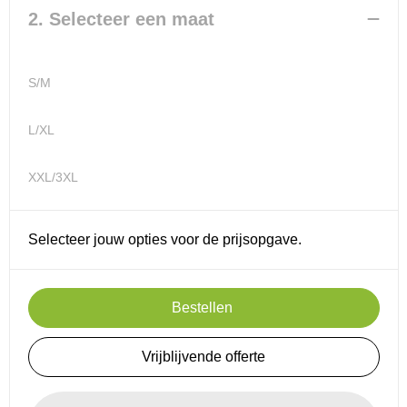
2. Selecteer een maat
Reistassensets
S/M
Goodiebags
L/XL
XXL/3XL
Selecteer jouw opties voor de prijsopgave.
Bestellen
Vrijblijvende offerte