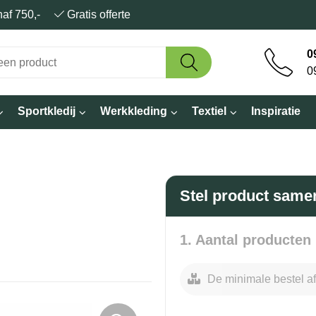
anaf 750,-
Gratis offerte
0
0
Sportkledij
Werkkleding
Textiel
Inspiratie
Stel product same
1. Aantal producten
De minimale bestel af