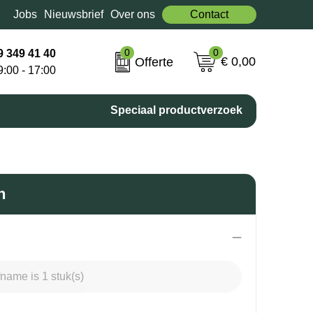
Jobs
Nieuwsbrief
Over ons
Contact
0
0
9 349 41 40
€ 0,00
Offerte
9:00 - 17:00
Speciaal productverzoek
n
name is 1 stuk(s)