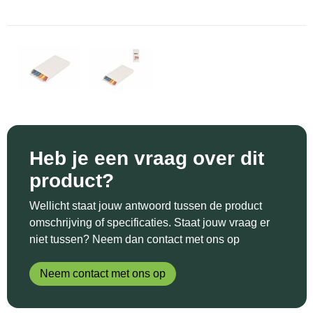
Sinterklaas
Katoenen draagtassen
Reflecterende polo's
Schoenen
Sleutelhangers en Lanyards
Kledingtassen
Reflecterende vesten
Sweaters
Snoepgoed
Koeltassen en Koelboxen
Regenkleding
T-Shirts
Spellen voor binnen en buiten
Koffers en Trolleys
Restauranttextiel
Vesten
Sport
Laptop hoezen en tassen
Schoenen
Heb je een vraag over dit
product?
Themapakketten
Matrozentassen
Schorten en Sloven
Wellicht staat jouw antwoord tussen de product
Veiligheid, Auto en Fiets
Opbergtassen
Sweaters
omschrijving of specificaties. Staat jouw vraag er
niet tussen? Neem dan contact met ons op
Vrije tijd en Strand
Opvouwbare tassen
T-Shirts
Neem contact met ons op
Waterflesjes
Papieren tassen
Veiligheidssignalering en Verlichting