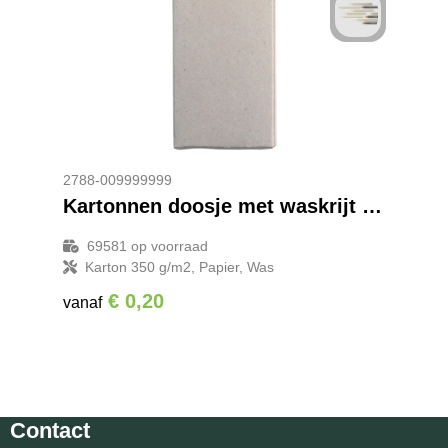
2788-009999999
Kartonnen doosje met waskrijt Selena
69581
op voorraad
Karton 350 g/m2, Papier, Was
€ 0,20
vanaf
Contact