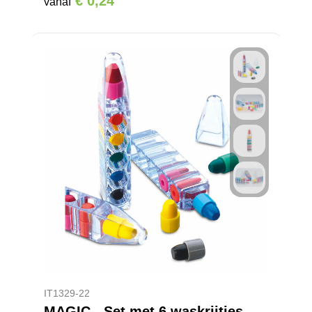
€ 0,24
vanaf
IT1329-22
MAGIC - Set met 6 waskrijtjes