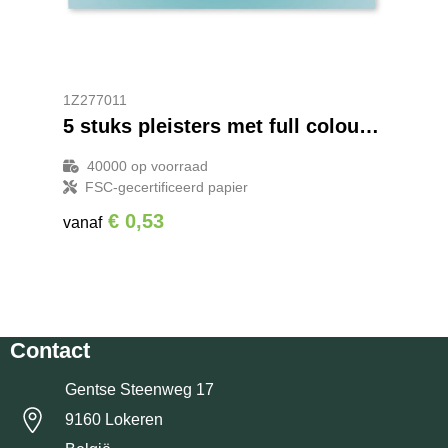
1Z277011
5 stuks pleisters met full colour bedrukte papieren envelop
40000
op voorraad
FSC-gecertificeerd papier
€ 0,53
vanaf
Contact
Gentse Steenweg 17
9160 Lokeren