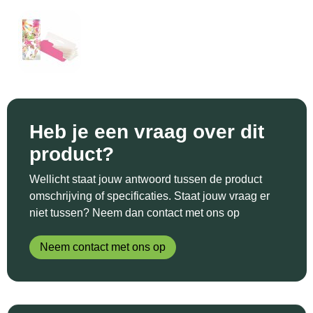
Sinterklaas
Katoenen draagtassen
Reflecterende polo's
Schoenen
Sleutelhangers en Lanyards
Kledingtassen
Reflecterende vesten
Sweaters
Snoepgoed
Koeltassen en Koelboxen
Regenkleding
T-Shirts
Spellen voor binnen en buiten
Koffers en Trolleys
Restauranttextiel
Vesten
Heb je een vraag over dit
Sport
Laptop hoezen en tassen
Schoenen
product?
Themapakketten
Matrozentassen
Schorten en Sloven
Wellicht staat jouw antwoord tussen de product
omschrijving of specificaties. Staat jouw vraag er
Veiligheid, Auto en Fiets
Opbergtassen
Sweaters
niet tussen? Neem dan contact met ons op
Vrije tijd en Strand
Opvouwbare tassen
T-Shirts
Neem contact met ons op
Waterflesjes
Papieren tassen
Veiligheidssignalering en Verlichting