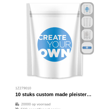
1Z279010
10 stuks custom made pleisters met full colour bedrukt papieren zakje
20000
op voorraad