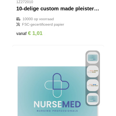
1Z272010
10-delige custom made pleisters met full colour bedrukte kraftpapieren envelop
10000
op voorraad
FSC-gecertificeerd papier
€ 1,01
vanaf