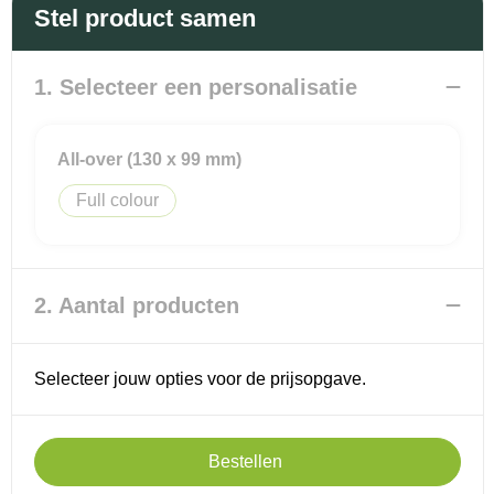
Promotietassen
Veiligheidsvesten en Veiligheidshesjes
Stel product samen
Reistassen
Vesten
1. Selecteer een personalisatie
Rugzakken
Hoofdbescherming
All-over (130 x 99 mm)
Schoenentassen
Oog- en gelaatsbescherming
Full colour
Schoudertassen
Gehoorbescherming
Sporttassen
Ademhalingsbescherming
2. Aantal producten
Strandtassen
Selecteer jouw opties voor de prijsopgave.
Tablettassen
Toilettassen
Bestellen
Waterbestendige tassen