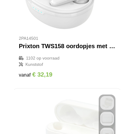
2PA14501
Prixton TWS158 oordopjes met ENC en ANC
1102
op voorraad
Kunststof
€ 32,19
vanaf