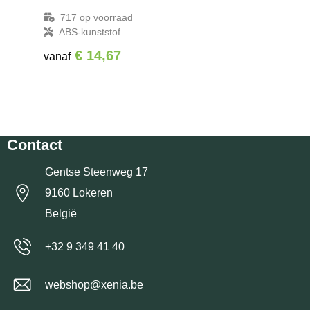
717
op voorraad
ABS-kunststof
€ 14,67
vanaf
Contact
Gentse Steenweg 17
9160 Lokeren
België
+32 9 349 41 40
webshop@xenia.be