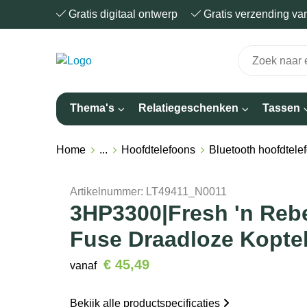
Gratis digitaal ontwerp
Gratis verzending v
Thema's
Relatiegeschenken
Tassen
Home
...
Hoofdtelefoons
Bluetooth hoofdtele
Artikelnummer:
LT49411_N0011
3HP3300|Fresh 'n Reb
Fuse Draadloze Kopte
€ 45,49
vanaf
Bekijk alle productspecificaties