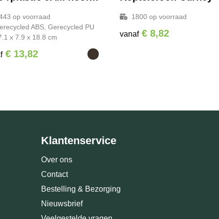
443
op voorraad
1800
op voorraad
erecycled ABS, Gerecycled PU
€ 8,82
vanaf
7.1 x 7.9 x 18.8 cm
€ 13,82
f
Klantenservice
Over ons
Contact
Bestelling & Bezorging
Nieuwsbrief
Veelgestelde vragen