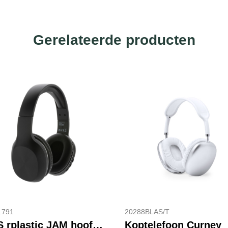
Gerelateerde producten
.791
20288BLAS/T
RCS rplastic JAM hoofdtelefoon
Koptelefoon Curney