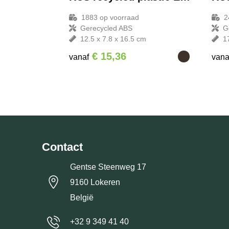
1883
op voorraad
2
Gerecycled ABS
G
12.5 x 7.8 x 16.5 cm
1
€ 15,36
vanaf
vana
Contact
Gentse Steenweg 17
9160 Lokeren
België
+32 9 349 41 40