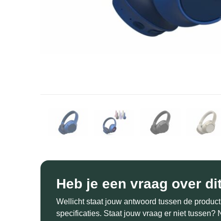
Heb je een vraag over di
Wellicht staat jouw antwoord tussen de product
specificaties. Staat jouw vraag er niet tussen