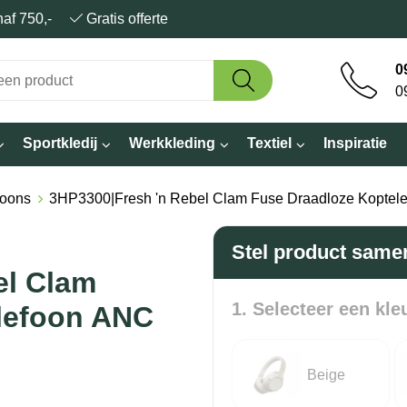
anaf 750,-
Gratis offerte
0
0
Sportkledij
Werkkleding
Textiel
Inspiratie
foons
3HP3300|Fresh 'n Rebel Clam Fuse Draadloze Koptel
Stel product same
el Clam
1. Selecteer een kle
lefoon ANC
Beige