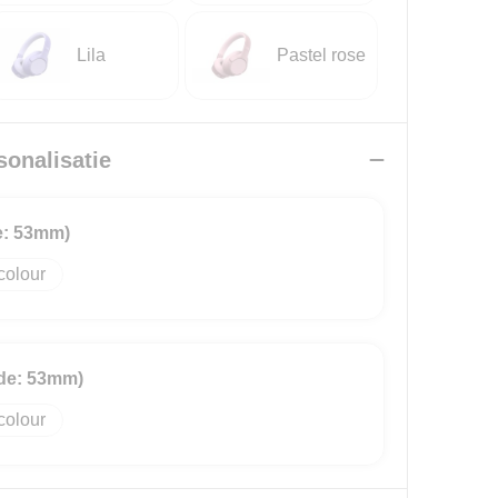
Lila
Pastel rose
sonalisatie
e: 53mm)
colour
ede: 53mm)
colour