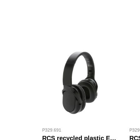
P329.691
P329
RCS recycled plastic Elite opvouwbare draadloze koptelefoon