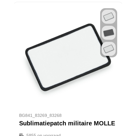
BG841_83269_83268
Sublimatiepatch militaire MOLLE
5855
op voorraad