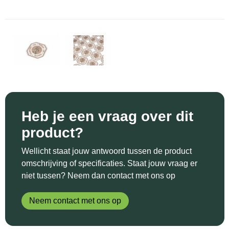
Sinterklaas
Katoenen draagtassen
Reflecterende polo's
Schoenen
Sleutelhangers en Lanyards
Kledingtassen
Reflecterende vesten
Sweaters
Snoepgoed
Koeltassen en Koelboxen
Regenkleding
T-Shirts
Spellen voor binnen en buiten
Koffers en Trolleys
Restauranttextiel
Vesten
Sport
Laptop hoezen en tassen
Schoenen
Heb je een vraag over dit
product?
Themapakketten
Matrozentassen
Schorten en Sloven
Wellicht staat jouw antwoord tussen de product
Veiligheid, Auto en Fiets
Opbergtassen
Sweaters
omschrijving of specificaties. Staat jouw vraag er
niet tussen? Neem dan contact met ons op
Vrije tijd en Strand
Opvouwbare tassen
T-Shirts
Neem contact met ons op
Waterflesjes
Papieren tassen
Veiligheidssignalering en Verlichting