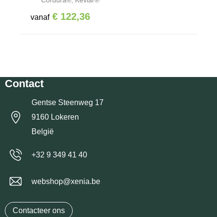
Cordura®, Kevlar®
€ 122,36
vanaf
Contact
Gentse Steenweg 17
9160 Lokeren
België
+32 9 349 41 40
webshop@xenia.be
Contacteer ons