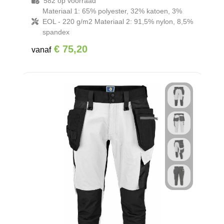
582
op voorraad
Materiaal 1: 65% polyester, 32% katoen, 3%
EOL - 220 g/m2 Materiaal 2: 91,5% nylon, 8,5%
Reistassensets
spandex
Goodiebags
€ 75,20
vanaf