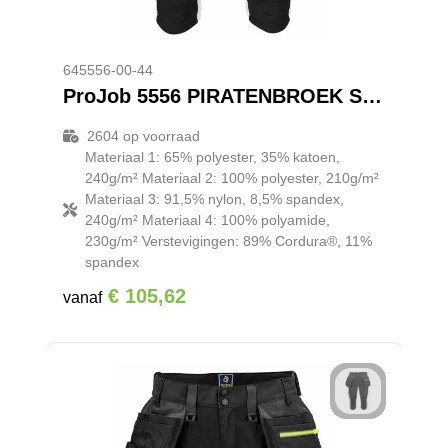
645556-00-44
ProJob 5556 PIRATENBROEK STRETCH
2604
op voorraad
Materiaal 1: 65% polyester, 35% katoen,
240g/m² Materiaal 2: 100% polyester, 210g/m²
Materiaal 3: 91,5% nylon, 8,5% spandex,
240g/m² Materiaal 4: 100% polyamide,
230g/m² Verstevigingen: 89% Cordura®, 11%
spandex
€ 105,62
vanaf