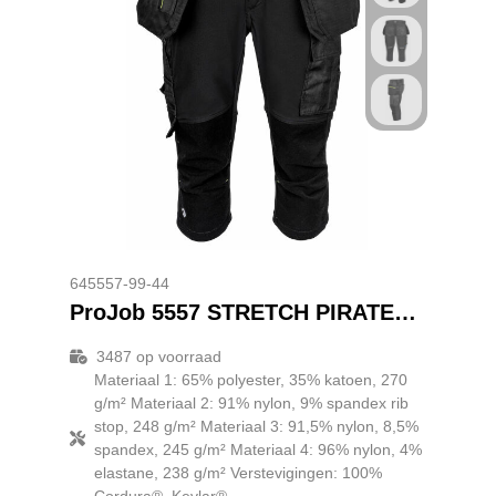
645557-99-44
ProJob 5557 STRETCH PIRATENBROEK MET KNIEZAKKEN EN SPIJKERZAKKEN
3487
op voorraad
Materiaal 1: 65% polyester, 35% katoen, 270
g/m² Materiaal 2: 91% nylon, 9% spandex rib
stop, 248 g/m² Materiaal 3: 91,5% nylon, 8,5%
spandex, 245 g/m² Materiaal 4: 96% nylon, 4%
elastane, 238 g/m² Verstevigingen: 100%