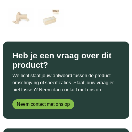
Sinterklaas
Katoenen draagtassen
Reflecterende polo's
Schoenen
Sleutelhangers en Lanyards
Kledingtassen
Reflecterende vesten
Sweaters
Snoepgoed
Koeltassen en Koelboxen
Regenkleding
T-Shirts
Spellen voor binnen en buiten
Koffers en Trolleys
Restauranttextiel
Vesten
Heb je een vraag over dit
Sport
Laptop hoezen en tassen
Schoenen
product?
Themapakketten
Matrozentassen
Schorten en Sloven
Wellicht staat jouw antwoord tussen de product
omschrijving of specificaties. Staat jouw vraag er
Veiligheid, Auto en Fiets
Opbergtassen
Sweaters
niet tussen? Neem dan contact met ons op
Vrije tijd en Strand
Opvouwbare tassen
T-Shirts
Neem contact met ons op
Waterflesjes
Papieren tassen
Veiligheidssignalering en Verlichting