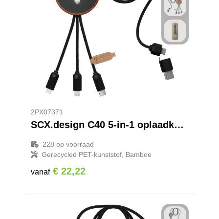
2PX07371
SCX.design C40 5-in-1 oplaadkabel van RPET met oplichtend logo en 10 W oplaadstation
228
op voorraad
Gerecycled PET-kunststof, Bamboe
€ 22,22
vanaf