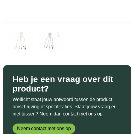
Sinterklaas
Katoenen draagtassen
Reflecterende polo's
Schoenen
Sleutelhangers en Lanyards
Kledingtassen
Reflecterende vesten
Sweaters
Snoepgoed
Koeltassen en Koelboxen
Regenkleding
T-Shirts
Spellen voor binnen en buiten
Koffers en Trolleys
Restauranttextiel
Vesten
Sport
Laptop hoezen en tassen
Schoenen
Themapakketten
Matrozentassen
Schorten en Sloven
Heb je een vraag over dit
product?
Veiligheid, Auto en Fiets
Opbergtassen
Sweaters
Wellicht staat jouw antwoord tussen de product
Vrije tijd en Strand
Opvouwbare tassen
T-Shirts
omschrijving of specificaties. Staat jouw vraag er
niet tussen? Neem dan contact met ons op
Waterflesjes
Papieren tassen
Veiligheidssignalering en Verlichting
Neem contact met ons op