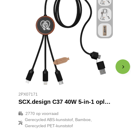
2PX07171
SCX.design C37 40W 5-in-1 oplaadkabel van RPET met oplichtend logo en ronde houten behuizing
2770
op voorraad
Gerecycled ABS-kunststof, Bamboe,
Gerecycled PET-kunststof