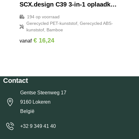
SCX.design C39 3-in-1 oplaadkabel van rPET met oplichtend logo en vierkante behuizing van bamboe
194
op voorraad
Gerecycled PET-kunststof, Gerecycled ABS-
kunststof, Bamboe
€ 16,24
vanaf
Contact
Gentse Steenweg 17
9160 Lokeren
België
+32 9 349 41 40