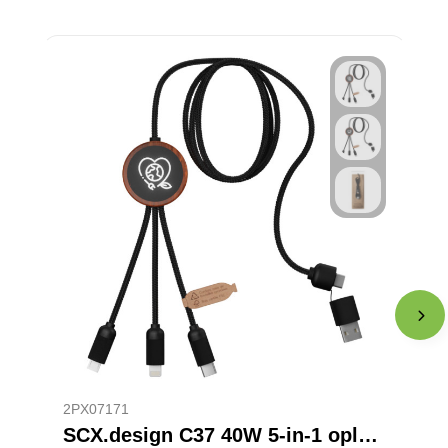
2PX07171
SCX.design C37 40W 5-in-1 oplaadkabel van RPET met oplichtend logo en ronde houten behuizing