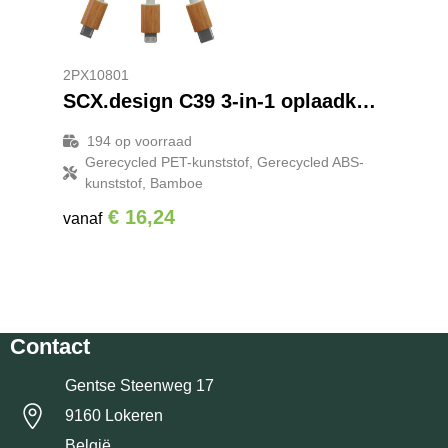
2PX10801
SCX.design C39 3-in-1 oplaadkabel van rPET met oplichtend logo en vierkante behuizing van bamboe
194
op voorraad
Gerecycled PET-kunststof, Gerecycled ABS-
kunststof, Bamboe
€ 16,24
vanaf
Contact
Gentse Steenweg 17
9160 Lokeren
België