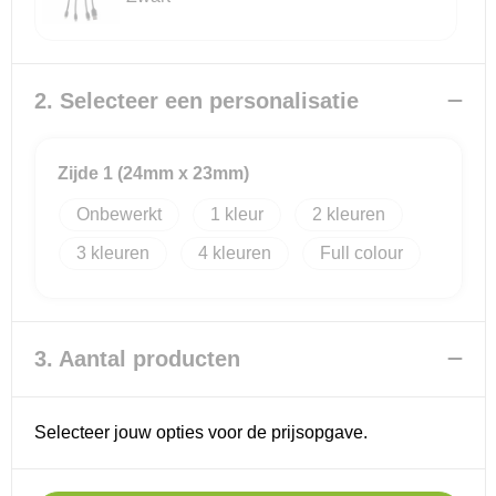
Reistassensets
2. Selecteer een personalisatie
Goodiebags
Zijde 1 (24mm x 23mm)
Onbewerkt
1
2
3
4
Full colour
3. Aantal producten
Selecteer jouw opties voor de prijsopgave.