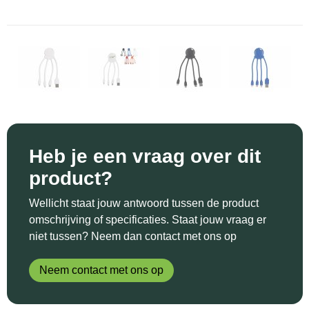
Sinterklaas
Katoenen draagtassen
Reflecterende polo's
Schoenen
Sleutelhangers en Lanyards
Kledingtassen
Reflecterende vesten
Sweaters
Snoepgoed
Koeltassen en Koelboxen
Regenkleding
T-Shirts
Spellen voor binnen en buiten
Koffers en Trolleys
Restauranttextiel
Vesten
Sport
Laptop hoezen en tassen
Schoenen
Heb je een vraag over dit
product?
Themapakketten
Matrozentassen
Schorten en Sloven
Wellicht staat jouw antwoord tussen de product
Veiligheid, Auto en Fiets
Opbergtassen
Sweaters
omschrijving of specificaties. Staat jouw vraag er
niet tussen? Neem dan contact met ons op
Vrije tijd en Strand
Opvouwbare tassen
T-Shirts
Neem contact met ons op
Waterflesjes
Papieren tassen
Veiligheidssignalering en Verlichting