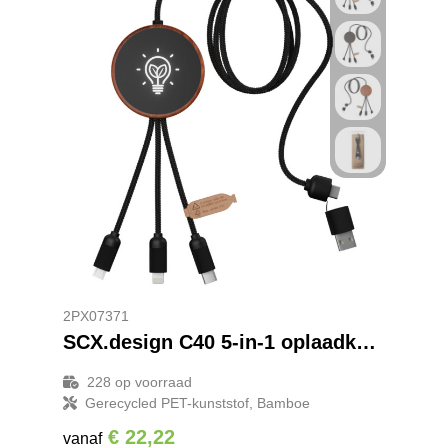
2PX07371
SCX.design C40 5-in-1 oplaadkabel van RPET met oplichtend logo en 10 W oplaadstation
228
op voorraad
Gerecycled PET-kunststof, Bamboe
€ 22,22
vanaf