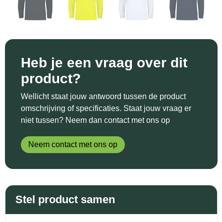
Sinterklaas
Katoenen draagtassen
Reflecterende polo's
Schoenen
Sleutelhangers en Lanyards
Kledingtassen
Reflecterende vesten
Sweaters
Snoepgoed
Koeltassen en Koelboxen
Regenkleding
T-Shirts
Heb je een vraag over dit
product?
Spellen voor binnen en buiten
Koffers en Trolleys
Restauranttextiel
Vesten
Wellicht staat jouw antwoord tussen de product
Sport
Laptop hoezen en tassen
Schoenen
omschrijving of specificaties. Staat jouw vraag er
niet tussen? Neem dan contact met ons op
Themapakketten
Matrozentassen
Schorten en Sloven
Neem contact met ons op
Veiligheid, Auto en Fiets
Opbergtassen
Sweaters
Vrije tijd en Strand
Opvouwbare tassen
T-Shirts
Stel product samen
Waterflesjes
Papieren tassen
Veiligheidssignalering en Verlichting