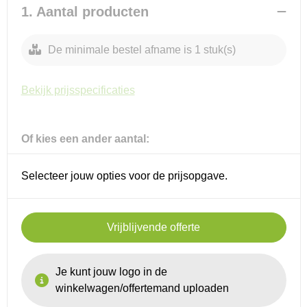
Promotietassen
Veiligheidsvesten en Veiligheidshesjes
1. Aantal producten
Reistassen
Vesten
De minimale bestel afname is 1 stuk(s)
Rugzakken
Hoofdbescherming
Bekijk prijsspecificaties
Schoenentassen
Oog- en gelaatsbescherming
Schoudertassen
Gehoorbescherming
Of kies een ander aantal:
Sporttassen
Ademhalingsbescherming
Selecteer jouw opties voor de prijsopgave.
Strandtassen
Vrijblijvende offerte
Tablettassen
Toilettassen
Je kunt jouw logo in de
winkelwagen/offertemand uploaden
Waterbestendige tassen