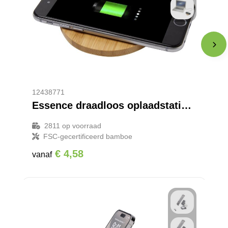
12438771
Essence draadloos oplaadstation van 15 W van bamboe
2811
op voorraad
FSC-gecertificeerd bamboe
€ 4,58
vanaf