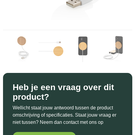
Sinterklaas
Katoenen draagtassen
Reflecterende polo's
Schoenen
Sleutelhangers en Lanyards
Kledingtassen
Reflecterende vesten
Sweaters
Snoepgoed
Koeltassen en Koelboxen
Regenkleding
T-Shirts
Spellen voor binnen en buiten
Koffers en Trolleys
Restauranttextiel
Vesten
Sport
Laptop hoezen en tassen
Schoenen
Themapakketten
Matrozentassen
Schorten en Sloven
Heb je een vraag over dit
Veiligheid, Auto en Fiets
Opbergtassen
Sweaters
product?
Vrije tijd en Strand
Opvouwbare tassen
T-Shirts
Wellicht staat jouw antwoord tussen de product
omschrijving of specificaties. Staat jouw vraag er
Waterflesjes
Papieren tassen
Veiligheidssignalering en Verlichting
niet tussen? Neem dan contact met ons op