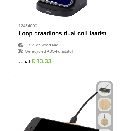
12434090
Loop draadloos dual coil laadstation van 15 W van RCS gerecycled plastic
5334
op voorraad
Gerecycled ABS-kunststof
€ 13,33
vanaf