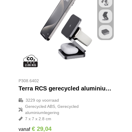
P308.6402
Terra RCS gerecycled aluminium opvouwbare 3-in-1 15W oplader
3229
op voorraad
Gerecycled ABS, Gerecycled
aluminiumlegering
7 x 7 x 2.8 cm
€ 29,04
vanaf