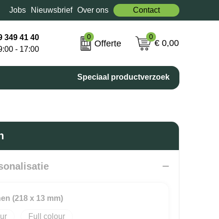
Jobs
Nieuwsbrief
Over ons
Contact
0
0
9 349 41 40
€ 0,00
Offerte
9:00 - 17:00
Speciaal productverzoek
n
sonalisatie
nen (218 x 13 mm)
Full colour