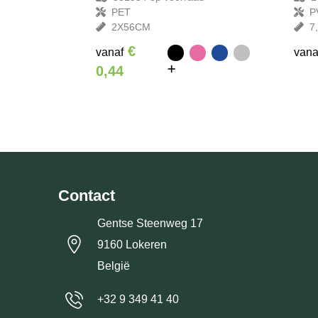
PET
P
2X56CM
7
€
vanaf
vana
0,44
Contact
Gentse Steenweg 17
9160 Lokeren
België
+32 9 349 41 40