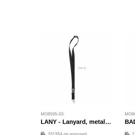
MO8595-03
MO86
LANY - Lanyard, metalen haak. 20 mm
331954
op voorraad
1