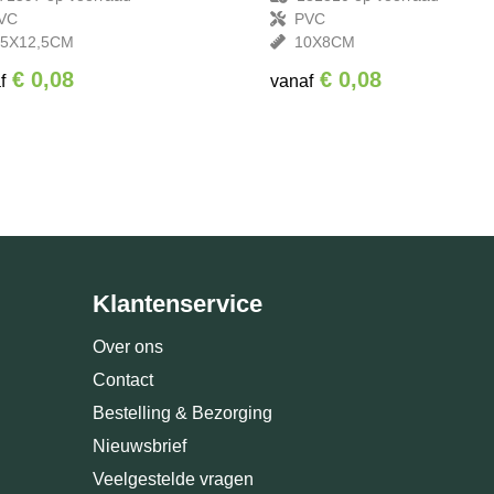
VC
PVC
,5X12,5CM
10X8CM
€ 0,08
€ 0,08
f
vanaf
Klantenservice
Over ons
Contact
Bestelling & Bezorging
Nieuwsbrief
Veelgestelde vragen