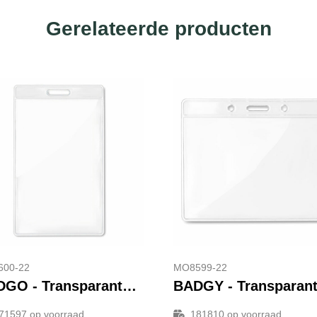
Gerelateerde producten
00-22
MO8599-22
BADGO - Transparante badge
71597
op voorraad
181810
op voorraad