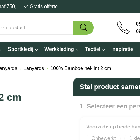
anaf 750,-
Gratis offerte
0
0
Sportkledij
Werkkleding
Textiel
Inspiratie
Lanyards
Lanyards
100% Bamboe neklint 2 cm
Stel product same
2 cm
1. Selecteer een per
Voorzijde op beide ba
Onbewerkt
1