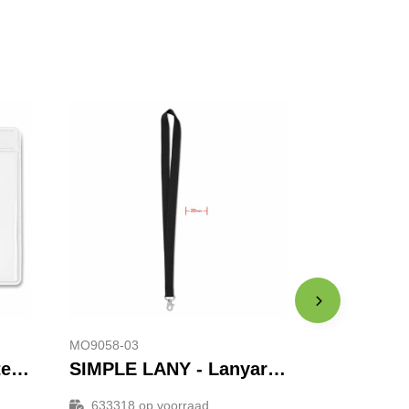
MO9058-03
BADGY - Transparante badge
SIMPLE LANY - Lanyard 20 mm
633318
op voorraad