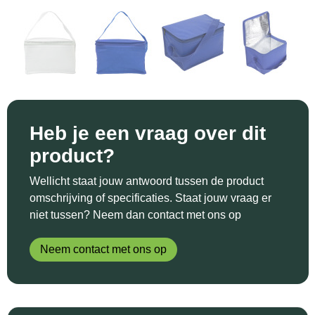
Sinterklaas
Katoenen draagtassen
Reflecterende polo's
Schoenen
Sleutelhangers en Lanyards
Kledingtassen
Reflecterende vesten
Sweaters
Snoepgoed
Koeltassen en Koelboxen
Regenkleding
T-Shirts
Spellen voor binnen en buiten
Koffers en Trolleys
Restauranttextiel
Vesten
Heb je een vraag over dit
Sport
Laptop hoezen en tassen
Schoenen
product?
Themapakketten
Matrozentassen
Schorten en Sloven
Wellicht staat jouw antwoord tussen de product
omschrijving of specificaties. Staat jouw vraag er
Veiligheid, Auto en Fiets
Opbergtassen
Sweaters
niet tussen? Neem dan contact met ons op
Vrije tijd en Strand
Opvouwbare tassen
T-Shirts
Neem contact met ons op
Waterflesjes
Papieren tassen
Veiligheidssignalering en Verlichting