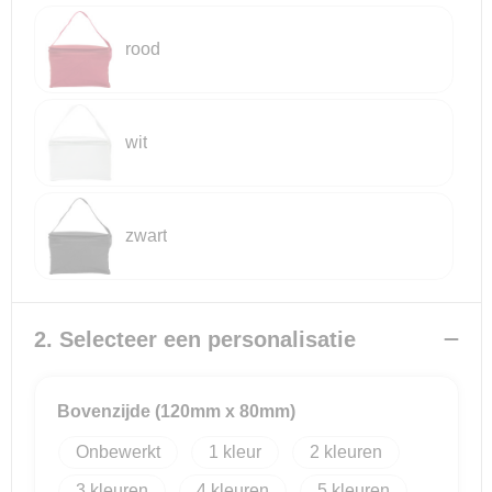
rood
Reistassensets
Goodiebags
wit
zwart
2. Selecteer een personalisatie
Bovenzijde (120mm x 80mm)
Onbewerkt
1
2
3
4
5